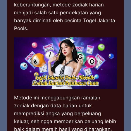
keberuntungan, metode zodiak harian
menjadi salah satu pendekatan yang
banyak diminati oleh pecinta Togel Jakarta
Pools.
Metode ini menggabungkan ramalan
zodiak dengan data harian untuk
memprediksi angka yang berpeluang
keluar, sehingga memberikan peluang lebih
baik dalam meraih hasil yang diharapkan.