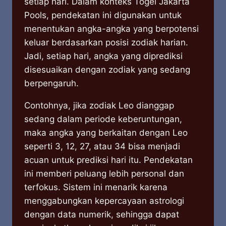
setiap hari. Dalam konteks Togel Jakarta
Pools, pendekatan ini digunakan untuk
menentukan angka-angka yang berpotensi
keluar berdasarkan posisi zodiak harian.
Jadi, setiap hari, angka yang diprediksi
disesuaikan dengan zodiak yang sedang
berpengaruh.
Contohnya, jika zodiak Leo dianggap
sedang dalam periode keberuntungan,
maka angka yang berkaitan dengan Leo
seperti 3, 12, 27, atau 34 bisa menjadi
acuan untuk prediksi hari itu. Pendekatan
ini memberi peluang lebih personal dan
terfokus. Sistem ini menarik karena
menggabungkan kepercayaan astrologi
dengan data numerik, sehingga dapat