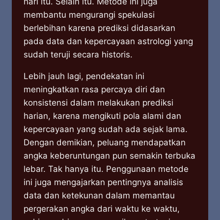
hari itu. Selain itu. Metode ini juga
membantu mengurangi spekulasi
berlebihan karena prediksi didasarkan
pada data dan kepercayaan astrologi yang
sudah teruji secara historis.
Lebih jauh lagi, pendekatan ini
meningkatkan rasa percaya diri dan
konsistensi dalam melakukan prediksi
harian, karena mengikuti pola alami dan
kepercayaan yang sudah ada sejak lama.
Dengan demikian, peluang mendapatkan
angka keberuntungan pun semakin terbuka
lebar. Tak hanya itu. Penggunaan metode
ini juga mengajarkan pentingnya analisis
data dan ketekunan dalam memantau
pergerakan angka dari waktu ke waktu,