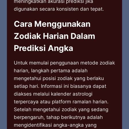
meningkatkan akurasi prediksi jika
digunakan secara konsisten dan tepat.
Cara Menggunakan
Zodiak Harian Dalam
Prediksi Angka
Untuk memulai penggunaan metode zodiak
harian, langkah pertama adalah
mengetahui posisi zodiak yang berlaku
setiap hari. Informasi ini biasanya dapat
diakses melalui kalender astrologi
terpercaya atau platform ramalan harian.
Setelah mengetahui zodiak yang sedang
berpengaruh, tahap berikutnya adalah
mengidentifikasi angka-angka yang