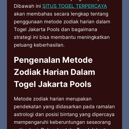
Dibawah ini
SITUS TOGEL TERPERCAYA
akan membahas secara lengkap tentang
penggunaan metode zodiak harian dalam
Togel Jakarta Pools dan bagaimana
strategi ini bisa membantu meningkatkan
peluang keberhasilan.
Pengenalan Metode
Zodiak Harian Dalam
Togel Jakarta Pools
Metode zodiak harian merupakan
pendekatan yang didasarkan pada ramalan
astrologi dan posisi bintang yang dipercaya
mempengaruhi keberuntungan seseorang