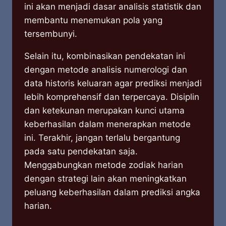
ini akan menjadi dasar analisis statistik dan
membantu menemukan pola yang
tersembunyi.
Selain itu, kombinasikan pendekatan ini
dengan metode analisis numerologi dan
data historis keluaran agar prediksi menjadi
lebih komprehensif dan terpercaya. Disiplin
dan ketekunan merupakan kunci utama
keberhasilan dalam menerapkan metode
ini. Terakhir, jangan terlalu bergantung
pada satu pendekatan saja.
Menggabungkan metode zodiak harian
dengan strategi lain akan meningkatkan
peluang keberhasilan dalam prediksi angka
harian.