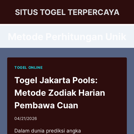
Skip
SITUS TOGEL TERPERCAYA
to
content
Metode Perhitungan Unik
TOGEL ONLINE
Togel Jakarta Pools:
Metode Zodiak Harian
Pembawa Cuan
04/21/2026
Dalam dunia prediksi angka