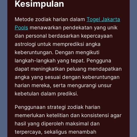
Kesimpulan
Metode zodiak harian dalam
Togel Jakarta
Pools
menawarkan pendekatan yang unik
dan personal berdasarkan kepercayaan
astrologi untuk memprediksi angka
keberuntungan. Dengan mengikuti
langkah-langkah yang tepat. Pengguna
dapat meningkatkan peluang mendapatkan
angka yang sesuai dengan keberuntungan
harian mereka, serta mengurangi unsur
kebetulan dalam prediksi.
Penggunaan strategi zodiak harian
memerlukan ketelitian dan konsistensi agar
hasil yang diperoleh maksimal dan
terpercaya, sekaligus menambah