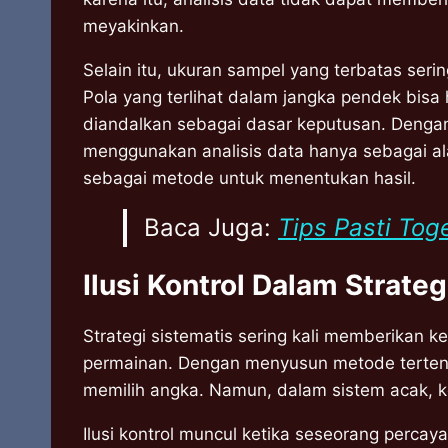
meyakinkan.
Selain itu, ukuran sampel yang terbatas serin
Pola yang terlihat dalam jangka pendek bisa
diandalkan sebagai dasar keputusan. Denga
menggunakan analisis data hanya sebagai al
sebagai metode untuk menentukan hasil.
Baca Juga:
Tips Pasti To
Ilusi Kontrol Dalam Strateg
Strategi sistematis sering kali memberikan k
permainan. Dengan menyusun metode tertent
memilih angka. Namun, dalam sistem acak, kon
Ilusi kontrol muncul ketika seseorang perc