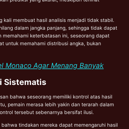
g kali membuat hasil analisis menjadi tidak stabil.
 hilang dalam jangka panjang, sehingga tidak dapat
n memahami keterbatasan ini, seseorang dapat
at untuk memahami distribusi angka, bukan
gel Monaco Agar Menang Banyak
i Sistematis
esan bahwa seseorang memiliki kontrol atas hasil
u, pemain merasa lebih yakin dan terarah dalam
trol tersebut sebenarnya bersifat ilusi.
aya bahwa tindakan mereka dapat memengaruhi hasil