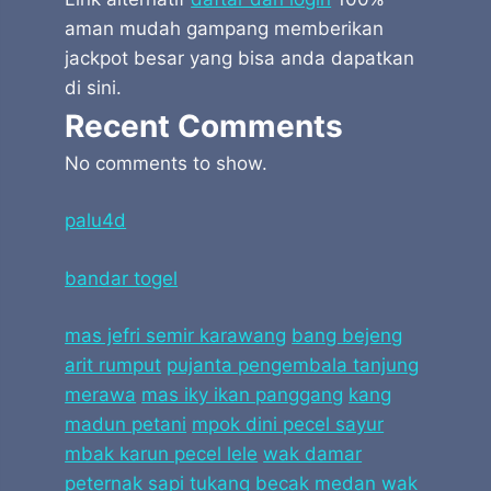
aman mudah gampang memberikan
jackpot besar yang bisa anda dapatkan
di sini.
Recent Comments
No comments to show.
palu4d
bandar togel
mas jefri semir karawang
bang bejeng
arit rumput
pujanta pengembala tanjung
merawa
mas iky ikan panggang
kang
madun petani
mpok dini pecel sayur
mbak karun pecel lele
wak damar
peternak sapi
tukang becak medan wak