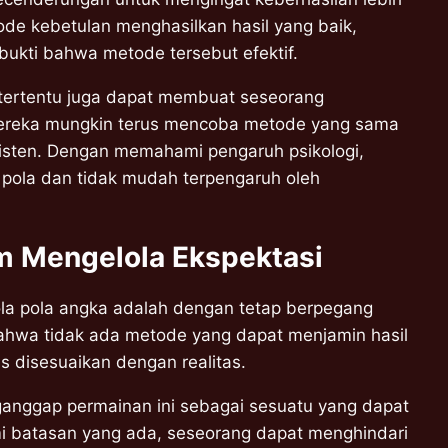
ode kebetulan menghasilkan hasil yang baik,
kti bahwa metode tersebut efektif.
l tertentu juga dapat membuat seseorang
Mereka mungkin terus mencoba metode yang sama
isten. Dengan memahami pengaruh psikologi,
i pola dan tidak mudah terpengaruh oleh
m Mengelola Ekspektasi
la pola angka adalah dengan tetap berpegang
i bahwa tidak ada metode yang dapat menjamin hasil
s disesuaikan dengan realitas.
nganggap permainan ini sebagai sesuatu yang dapat
 batasan yang ada, seseorang dapat menghindari