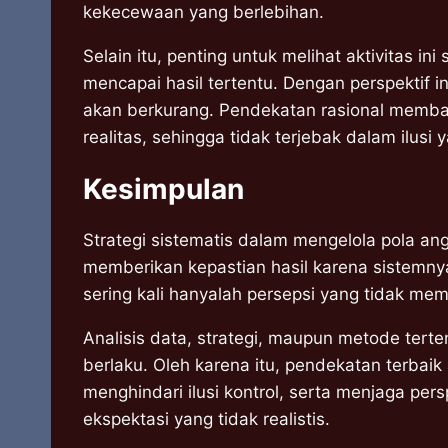
kekecewaan yang berlebihan.
Selain itu, penting untuk melihat aktivitas i
mencapai hasil tertentu. Dengan perspektif 
akan berkurang. Pendekatan rasional memba
realitas, sehingga tidak terjebak dalam ilusi
Kesimpulan
Strategi sistematis dalam mengelola pola a
memberikan kepastian hasil karena sistemnya
sering kali hanyalah persepsi yang tidak memil
Analisis data, strategi, maupun metode tert
berlaku. Oleh karena itu, pendekatan terba
menghindari ilusi kontrol, serta menjaga pers
ekspektasi yang tidak realistis.