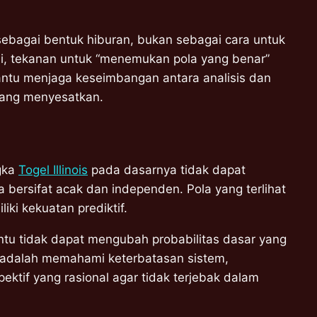
ni sebagai bentuk hiburan, bukan sebagai cara untuk
ini, tekanan untuk “menemukan pola yang benar”
ntu menjaga keseimbangan antara analisis dan
 yang menyesatkan.
ngka
Togel Illinois
pada dasarnya tidak dapat
 bersifat acak dan independen. Pola yang terlihat
iki kekuatan prediktif.
entu tidak dapat mengubah probabilitas dasar yang
ik adalah memahami keterbatasan sistem,
pektif yang rasional agar tidak terjebak dalam