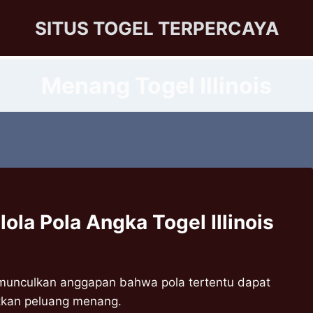
SITUS TOGEL TERPERCAYA
Menang Togel Illinois
ola Pola Angka Togel Illinois
memunculkan anggapan bahwa pola tertentu dapat
atkan peluang menang.