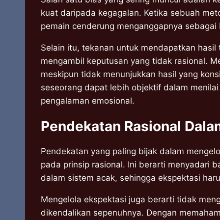
kuat daripada kegagalan. Ketika sebuah met
pemain cenderung menganggapnya sebagai bu
Selain itu, tekanan untuk mendapatkan hasi
mengambil keputusan yang tidak rasional. 
meskipun tidak menunjukkan hasil yang kons
seseorang dapat lebih objektif dalam menila
pengalaman emosional.
Pendekatan Rasional Dala
Pendekatan yang paling bijak dalam mengelo
pada prinsip rasional. Ini berarti menyadar
dalam sistem acak, sehingga ekspektasi haru
Mengelola ekspektasi juga berarti tidak me
dikendalikan sepenuhnya. Dengan memahami