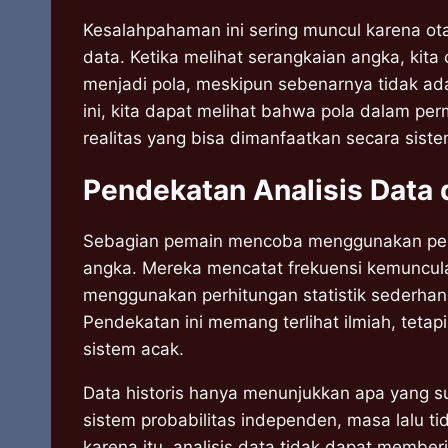
Kesalahpahaman ini sering muncul karena ot
data. Ketika melihat serangkaian angka, kita
menjadi pola, meskipun sebenarnya tidak 
ini, kita dapat melihat bahwa pola dalam pe
realitas yang bisa dimanfaatkan secara siste
Pendekatan Analisis Data
Sebagian pemain mencoba menggunakan pend
angka. Mereka mencatat frekuensi kemuncul
menggunakan perhitungan statistik sederhan
Pendekatan ini memang terlihat ilmiah, tetap
sistem acak.
Data historis hanya menunjukkan apa yang su
sistem probabilitas independen, masa lalu t
karena itu, analisis data tidak dapat memberi