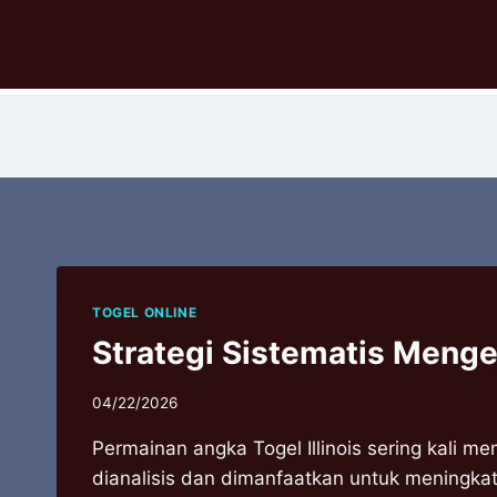
Skip
to
content
TOGEL ONLINE
Strategi Sistematis Mengel
04/22/2026
Permainan angka Togel Illinois sering kali 
dianalisis dan dimanfaatkan untuk meningk