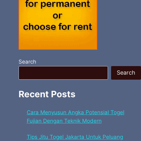
Search
Search
Recent Posts
Cara Menyusun Angka Potensial Togel
Fujian Dengan Teknik Modern
Tips Jitu Togel Jakarta Untuk Peluang