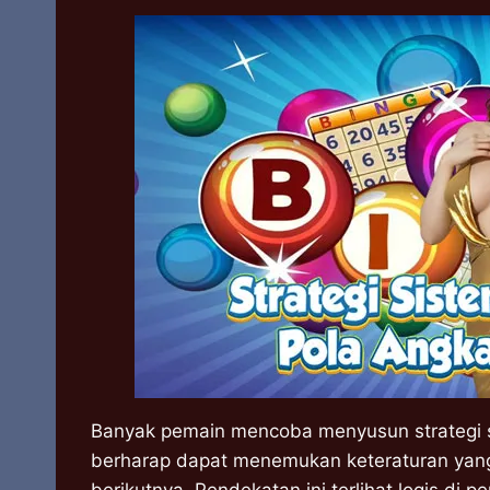
Banyak pemain mencoba menyusun strategi s
berharap dapat menemukan keteraturan yang
berikutnya. Pendekatan ini terlihat logis di