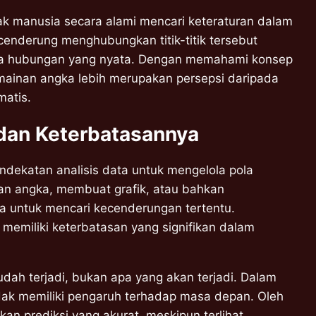
ak manusia secara alami mencari keteraturan dalam
 cenderung menghubungkan titik-titik tersebut
ada hubungan yang nyata. Dengan memahami konsep
rmainan angka lebih merupakan persepsi daripada
matis.
 dan Keterbatasannya
ekatan analisis data untuk mengelola pola
an angka, membuat grafik, atau bahkan
a untuk mencari kecenderungan tertentu.
i memiliki keterbatasan yang signifikan dalam
dah terjadi, bukan apa yang akan terjadi. Dalam
idak memiliki pengaruh terhadap masa depan. Oleh
kan prediksi yang akurat, meskipun terlihat