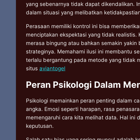
yang sebenarnya tidak dapat dikendalikan. I
dalam situasi yang melibatkan ketidakpastian
Perasaan memiliki kontrol ini bisa memberik
menciptakan ekspektasi yang tidak realistis. 
merasa bingung atau bahkan semakin yakin
strateginya. Memahami ilusi ini membantu ses
terlalu bergantung pada metode yang tidak m
situs
aviantogel
Peran Psikologi Dalam Men
Psikologi memainkan peran penting dalam ca
angka. Emosi seperti harapan, rasa penasara
memengaruhi cara kita melihat data. Hal in
keputusan.
Salah satu bias yang sering muncul adalah 