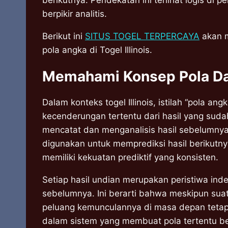
berpikir analitis.
Berikut ini
SITUS TOGEL TERPERCAYA
akan m
pola angka di Togel Illinois.
Memahami Konsep Pola Da
Dalam konteks togel Illinois, istilah “pola 
kecenderungan tertentu dari hasil yang sud
mencatat dan menganalisis hasil sebelumny
digunakan untuk memprediksi hasil berikutny
memiliki kekuatan prediktif yang konsisten.
Setiap hasil undian merupakan peristiwa ind
sebelumnya. Ini berarti bahwa meskipun suat
peluang kemunculannya di masa depan tetap 
dalam sistem yang membuat pola tertentu be