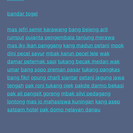
bandar togel
mas jefri semir karawang
bang bejeng arit
rumput
pujanta pengembala tanjung merawa
mas iky ikan panggang
kang madun petani
mpok
dini pecel sayur
mbak karun pecel lele
wak
damar peternak sapi
tukang becak medan wak
umar
bang sopo preman pasar
tukang pangkas
bang fikri
opung charli siantar
petani jagung jawa
tengah
pak roni tukang ojek
pakde darmo bekasi
pak ali pangsit goreng
mbak silvi pedagang
lontong
mas jo mahasiswa kuningan
kang asep
satpam hotel
pak domo nelayan danau