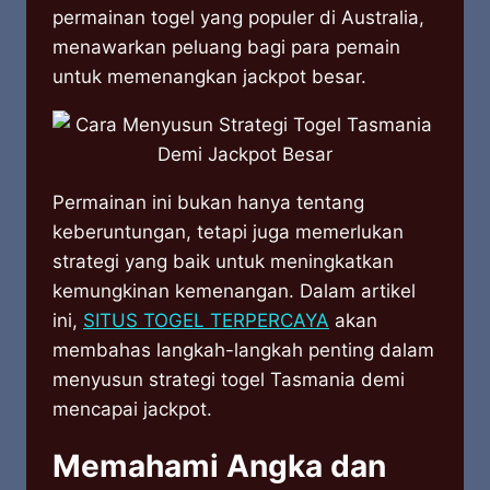
permainan togel yang populer di Australia,
menawarkan peluang bagi para pemain
untuk memenangkan jackpot besar.
Permainan ini bukan hanya tentang
keberuntungan, tetapi juga memerlukan
strategi yang baik untuk meningkatkan
kemungkinan kemenangan. Dalam artikel
ini,
SITUS TOGEL TERPERCAYA
akan
membahas langkah-langkah penting dalam
menyusun strategi togel Tasmania demi
mencapai jackpot.
Memahami Angka dan