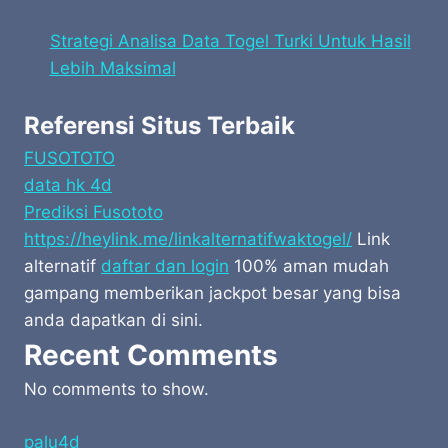
Strategi Analisa Data Togel Turki Untuk Hasil
Lebih Maksimal
Referensi Situs Terbaik
FUSOTOTO
data hk 4d
Prediksi Fusototo
https://heylink.me/linkalternatifwaktogel/
Link
alternatif
daftar dan login
100% aman mudah
gampang memberikan jackpot besar yang bisa
anda dapatkan di sini.
Recent Comments
No comments to show.
palu4d