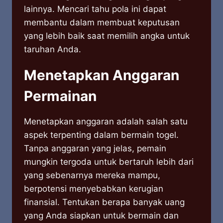
lainnya. Mencari tahu pola ini dapat
membantu dalam membuat keputusan
yang lebih baik saat memilih angka untuk
taruhan Anda.
Menetapkan Anggaran
Permainan
Menetapkan anggaran adalah salah satu
aspek terpenting dalam bermain togel.
Tanpa anggaran yang jelas, pemain
mungkin tergoda untuk bertaruh lebih dari
yang sebenarnya mereka mampu,
berpotensi menyebabkan kerugian
finansial. Tentukan berapa banyak uang
yang Anda siapkan untuk bermain dan