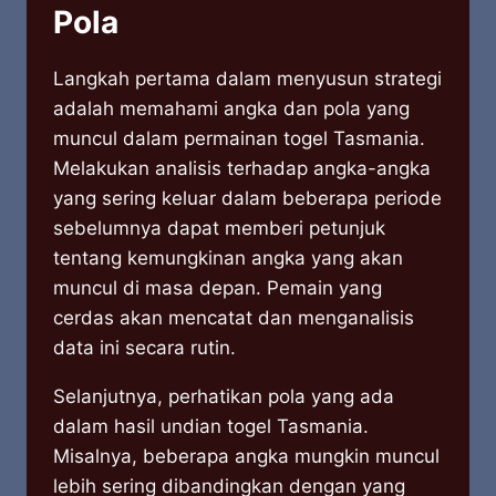
Pola
Langkah pertama dalam menyusun strategi
adalah memahami angka dan pola yang
muncul dalam permainan togel Tasmania.
Melakukan analisis terhadap angka-angka
yang sering keluar dalam beberapa periode
sebelumnya dapat memberi petunjuk
tentang kemungkinan angka yang akan
muncul di masa depan. Pemain yang
cerdas akan mencatat dan menganalisis
data ini secara rutin.
Selanjutnya, perhatikan pola yang ada
dalam hasil undian togel Tasmania.
Misalnya, beberapa angka mungkin muncul
lebih sering dibandingkan dengan yang