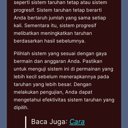
seperti sistem taruhan tetap atau sistem
progresif. Sistem taruhan tetap berarti
Anda bertaruh jumlah yang sama setiap
kali. Sementara itu, sistem progresif
melibatkan meningkatkan taruhan
berdasarkan hasil sebelumnya.
Pilihlah sistem yang sesuai dengan gaya
bermain dan anggaran Anda. Pastikan
untuk menguji sistem ini di permainan yang
lebih kecil sebelum menerapkannya pada
taruhan yang lebih besar. Dengan
melakukan pengujian, Anda dapat
mengetahui efektivitas sistem taruhan yang
dipilih.
Baca Juga
:
Cara