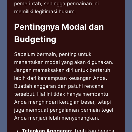
pemerintah, sehingga permainan ini
memiliki legitimasi hukum.
Pentingnya Modal dan
Budgeting
Sebelum bermain, penting untuk
menentukan modal yang akan digunakan.
Jangan memaksakan diri untuk bertaruh
lebih dari kemampuan keuangan Anda.
Buatlah anggaran dan patuhi rencana
tersebut. Hal ini tidak hanya membantu
Anda menghindari kerugian besar, tetapi
juga membuat pengalaman bermain togel
Anda menjadi lebih menyenangkan.
Tetapkan Anggaran:
Tentukan berapa