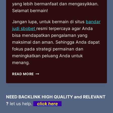
yang lebih bermanfaat dan mengasyikkan.
Selamat bermain!
Jangan lupa, untuk bermain di situs
bandar
judi sbobet
resmi terpercaya agar Anda
bisa mendapatkan pengalaman yang
maksimal dan aman. Sehingga Anda dapat
fokus pada strategi permainan dan
meningkatkan peluang Anda untuk
menang.
PANDUAN
READ MORE
MEMASANG
ANGKA
JITU
BERMAIN
NEED BACKLINK HIGH QUALITY and RELEVANT
TOGEL
?
let us help.
click here
SWEDIA