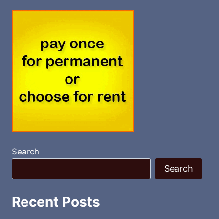
Search
Search
Recent Posts