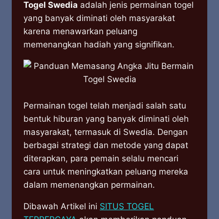
Togel Swedia
adalah jenis permainan togel
yang banyak diminati oleh masyarakat
karena menawarkan peluang
memenangkan hadiah yang signifikan.
Permainan togel telah menjadi salah satu
bentuk hiburan yang banyak diminati oleh
masyarakat, termasuk di Swedia. Dengan
berbagai strategi dan metode yang dapat
diterapkan, para pemain selalu mencari
cara untuk meningkatkan peluang mereka
dalam memenangkan permainan.
Dibawah Artikel ini
SITUS TOGEL