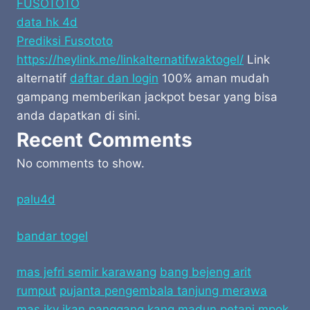
FUSOTOTO
data hk 4d
Prediksi Fusototo
https://heylink.me/linkalternatifwaktogel/
Link
alternatif
daftar dan login
100% aman mudah
gampang memberikan jackpot besar yang bisa
anda dapatkan di sini.
Recent Comments
No comments to show.
palu4d
bandar togel
mas jefri semir karawang
bang bejeng arit
rumput
pujanta pengembala tanjung merawa
mas iky ikan panggang
kang madun petani
mpok