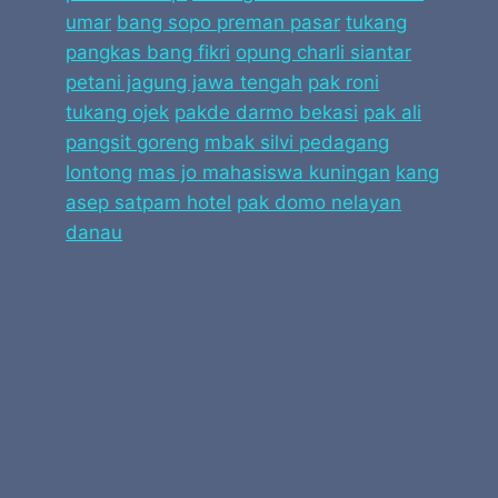
umar
bang sopo preman pasar
tukang
pangkas bang fikri
opung charli siantar
petani jagung jawa tengah
pak roni
tukang ojek
pakde darmo bekasi
pak ali
pangsit goreng
mbak silvi pedagang
lontong
mas jo mahasiswa kuningan
kang
asep satpam hotel
pak domo nelayan
danau