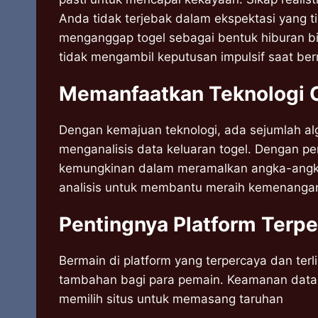
Anda tidak terjebak dalam ekspektasi yang ti
menganggap togel sebagai bentuk hiburan b
tidak mengambil keputusan impulsif saat ber
Memanfaatkan Teknologi 
Dengan kemajuan teknologi, ada sejumlah al
menganalisis data keluaran togel. Dengan p
kemungkinan dalam meramalkan angka-angka
analisis untuk membantu meraih kemenanga
Pentingnya Platform Terpe
Bermain di platform yang terpercaya dan t
tambahan bagi para pemain. Keamanan data d
memilih situs untuk memasang taruhan