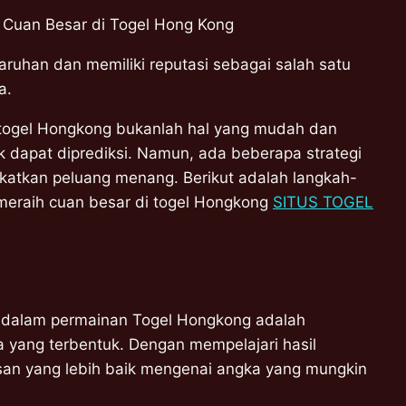
aruhan dan memiliki reputasi sebagai salah satu
a.
ogel Hongkong bukanlah hal yang mudah dan
ak dapat diprediksi. Namun, ada beberapa strategi
katkan peluang menang. Berikut adalah langkah-
eraih cuan besar di togel Hongkong
SITUS TOGEL
dalam permainan Togel Hongkong adalah
 yang terbentuk. Dengan mempelajari hasil
n yang lebih baik mengenai angka yang mungkin