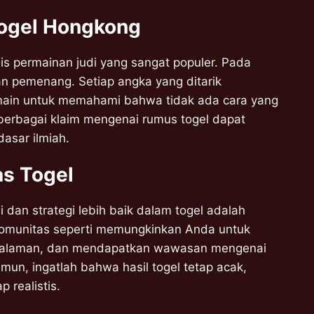
Togel Hongkong
is permainan judi yang sangat populer. Pada
an pemenang. Setiap angka yang ditarik
main untuk memahami bahwa tidak ada cara yang
 berbagai klaim mengenai rumus togel dapat
dasar ilmiah.
s Togel
 dan strategi lebih baik dalam togel adalah
Komunitas seperti memungkinkan Anda untuk
engalaman, dan mendapatkan wawasan mengenai
mun, ingatlah bahwa hasil togel tetap acak,
 realistis.