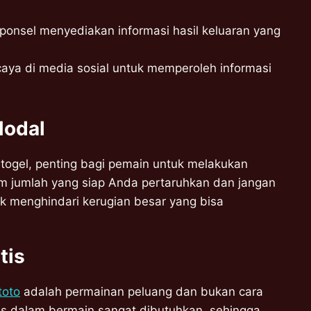
o ponsel menyediakan informasi hasil keluaran yang
rcaya di media sosial untuk memperoleh informasi
odal
ogel, penting bagi pemain untuk melakukan
m jumlah yang siap Anda pertaruhkan dan jangan
uk menghindari kerugian besar yang bisa
tis
toto
adalah permainan peluang dan bukan cara
tis dalam bermain sangat dibutuhkan, sehingga