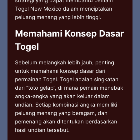
strategi yang dapat membantu pemain
Togel New Mexico dalam menciptakan
peluang menang yang lebih tinggi.
Memahami Konsep Dasar
Togel
Sebelum melangkah lebih jauh, penting
untuk memahami konsep dasar dari
permainan Togel. Togel adalah singkatan
dari “toto gelap”, di mana pemain menebak
angka-angka yang akan keluar dalam
undian. Setiap kombinasi angka memiliki
peluang menang yang beragam, dan
pemenang akan ditentukan berdasarkan
hasil undian tersebut.