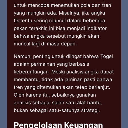
untuk mencoba menemukan pola dan tren
yang mungkin ada. Misalnya, jika angka
tertentu sering muncul dalam beberapa
pekan terakhir, ini bisa menjadi indikator
bahwa angka tersebut mungkin akan
muncul lagi di masa depan.
Namun, penting untuk diingat bahwa Togel
adalah permainan yang berbasis
keberuntungan. Meski analisis angka dapat
membantu, tidak ada jaminan pasti bahwa
tren yang ditemukan akan tetap berlanjut.
Oleh karena itu, sebaiknya gunakan
analisis sebagai salah satu alat bantu,
bukan sebagai satu-satunya strategi.
Pengelolaan Keuangan