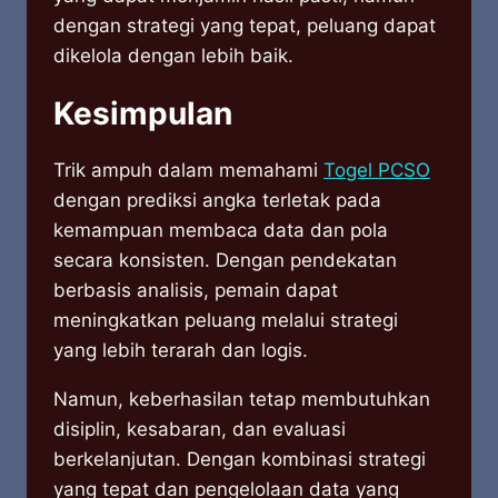
dengan strategi yang tepat, peluang dapat
dikelola dengan lebih baik.
Kesimpulan
Trik ampuh dalam memahami
Togel PCSO
dengan prediksi angka terletak pada
kemampuan membaca data dan pola
secara konsisten. Dengan pendekatan
berbasis analisis, pemain dapat
meningkatkan peluang melalui strategi
yang lebih terarah dan logis.
Namun, keberhasilan tetap membutuhkan
disiplin, kesabaran, dan evaluasi
berkelanjutan. Dengan kombinasi strategi
yang tepat dan pengelolaan data yang