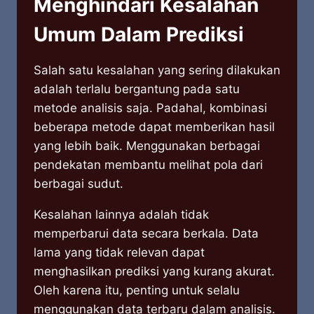
Menghindari Kesalahan
Umum Dalam Prediksi
Salah satu kesalahan yang sering dilakukan
adalah terlalu bergantung pada satu
metode analisis saja. Padahal, kombinasi
beberapa metode dapat memberikan hasil
yang lebih baik. Menggunakan berbagai
pendekatan membantu melihat pola dari
berbagai sudut.
Kesalahan lainnya adalah tidak
memperbarui data secara berkala. Data
lama yang tidak relevan dapat
menghasilkan prediksi yang kurang akurat.
Oleh karena itu, penting untuk selalu
menggunakan data terbaru dalam analisis.