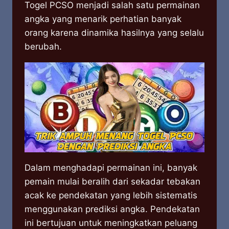
Togel PCSO menjadi salah satu permainan
angka yang menarik perhatian banyak
orang karena dinamika hasilnya yang selalu
berubah.
Dalam menghadapi permainan ini, banyak
pemain mulai beralih dari sekadar tebakan
acak ke pendekatan yang lebih sistematis
menggunakan prediksi angka. Pendekatan
ini bertujuan untuk meningkatkan peluang