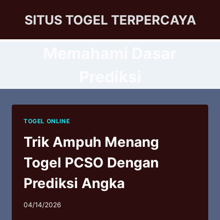
Skip
SITUS TOGEL TERPERCAYA
to
content
Memahami Dasar
Prediksi
TOGEL ONLINE
Trik Ampuh Menang
Togel PCSO Dengan
Prediksi Angka
04/14/2026