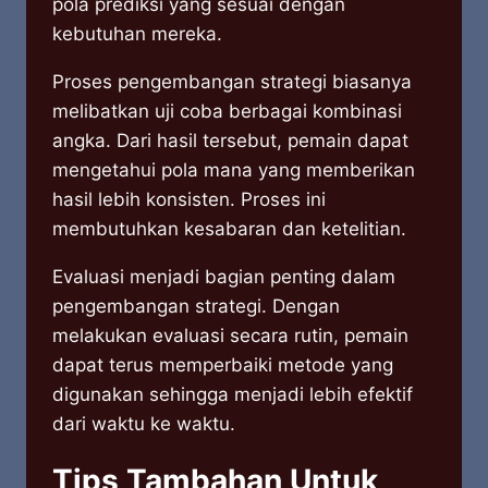
pola prediksi yang sesuai dengan
kebutuhan mereka.
Proses pengembangan strategi biasanya
melibatkan uji coba berbagai kombinasi
angka. Dari hasil tersebut, pemain dapat
mengetahui pola mana yang memberikan
hasil lebih konsisten. Proses ini
membutuhkan kesabaran dan ketelitian.
Evaluasi menjadi bagian penting dalam
pengembangan strategi. Dengan
melakukan evaluasi secara rutin, pemain
dapat terus memperbaiki metode yang
digunakan sehingga menjadi lebih efektif
dari waktu ke waktu.
Tips Tambahan Untuk