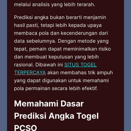
melalui analisis yang lebih terarah.
Prediksi angka bukan berarti menjamin
hasil pasti, tetapi lebih kepada upaya
membaca pola dan kecenderungan dari
data sebelumnya. Dengan metode yang
tepat, pemain dapat meminimalkan risiko
dan membuat keputusan yang lebih
rasional. Dibawah ini
SITUS TOGEL
TERPERCAYA
akan membahas trik ampuh
yang dapat digunakan untuk memahami
pola permainan secara lebih efektif.
Memahami Dasar
Prediksi Angka Togel
PCSO