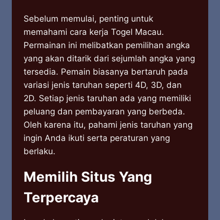
Sebelum memulai, penting untuk
memahami cara kerja Togel Macau.
Permainan ini melibatkan pemilihan angka
yang akan ditarik dari sejumlah angka yang
tersedia. Pemain biasanya bertaruh pada
variasi jenis taruhan seperti 4D, 3D, dan
2D. Setiap jenis taruhan ada yang memiliki
peluang dan pembayaran yang berbeda.
Oleh karena itu, pahami jenis taruhan yang
ingin Anda ikuti serta peraturan yang
berlaku.
Memilih Situs Yang
Terpercaya