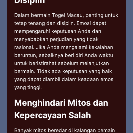
Dalam bermain Togel Macau, penting untuk
tetap tenang dan disiplin. Emosi dapat
mempengaruhi keputusan Anda dan
menyebabkan perjudian yang tidak
rasional. Jika Anda mengalami kekalahan
beruntun, sebaiknya beri diri Anda waktu
untuk beristirahat sebelum melanjutkan
bermain. Tidak ada keputusan yang baik
yang dapat diambil dalam keadaan emosi
yang tinggi.
Menghindari Mitos dan
Kepercayaan Salah
Banyak mitos beredar di kalangan pemain