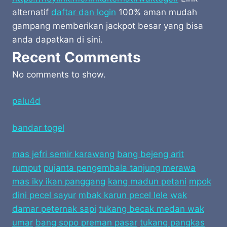
alternatif
daftar dan login
100% aman mudah
gampang memberikan jackpot besar yang bisa
anda dapatkan di sini.
Recent Comments
No comments to show.
palu4d
bandar togel
mas jefri semir karawang
bang bejeng arit
rumput
pujanta pengembala tanjung merawa
mas iky ikan panggang
kang madun petani
mpok
dini pecel sayur
mbak karun pecel lele
wak
damar peternak sapi
tukang becak medan wak
umar
bang sopo preman pasar
tukang pangkas