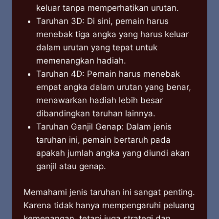
keluar tanpa memperhatikan urutan.
Taruhan 3D: Di sini, pemain harus
menebak tiga angka yang harus keluar
dalam urutan yang tepat untuk
memenangkan hadiah.
Taruhan 4D: Pemain harus menebak
empat angka dalam urutan yang benar,
menawarkan hadiah lebih besar
dibandingkan taruhan lainnya.
Taruhan Ganjil Genap: Dalam jenis
taruhan ini, pemain bertaruh pada
apakah jumlah angka yang diundi akan
ganjil atau genap.
Memahami jenis taruhan ini sangat penting.
Karena tidak hanya mempengaruhi peluang
kemenangan, tetapi juga strategi dan