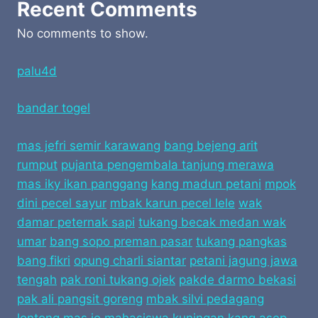
Recent Comments
No comments to show.
palu4d
bandar togel
mas jefri semir karawang
bang bejeng arit
rumput
pujanta pengembala tanjung merawa
mas iky ikan panggang
kang madun petani
mpok
dini pecel sayur
mbak karun pecel lele
wak
damar peternak sapi
tukang becak medan wak
umar
bang sopo preman pasar
tukang pangkas
bang fikri
opung charli siantar
petani jagung jawa
tengah
pak roni tukang ojek
pakde darmo bekasi
pak ali pangsit goreng
mbak silvi pedagang
lontong
mas jo mahasiswa kuningan
kang asep