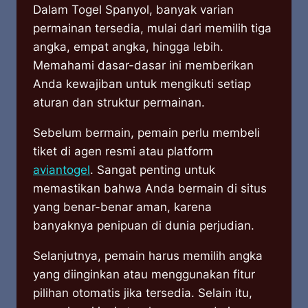
Dalam Togel Spanyol, banyak varian
permainan tersedia, mulai dari memilih tiga
angka, empat angka, hingga lebih.
Memahami dasar-dasar ini memberikan
Anda kewajiban untuk mengikuti setiap
aturan dan struktur permainan.
Sebelum bermain, pemain perlu membeli
tiket di agen resmi atau platform
aviantogel
. Sangat penting untuk
memastikan bahwa Anda bermain di situs
yang benar-benar aman, karena
banyaknya penipuan di dunia perjudian.
Selanjutnya, pemain harus memilih angka
yang diinginkan atau menggunakan fitur
pilihan otomatis jika tersedia. Selain itu,