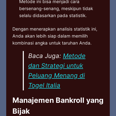
Metode ini bisa menjadi cara
bersenang-senang, meskipun tidak
selalu didasarkan pada statistik.
Dengan menerapkan analisis statistik ini,
Anda akan lebih siap dalam memilih
kombinasi angka untuk taruhan Anda.
Baca Juga:
Metode
dan Strategi untuk
Peluang Menang di
Togel Italia
Manajemen Bankroll yang
Bijak