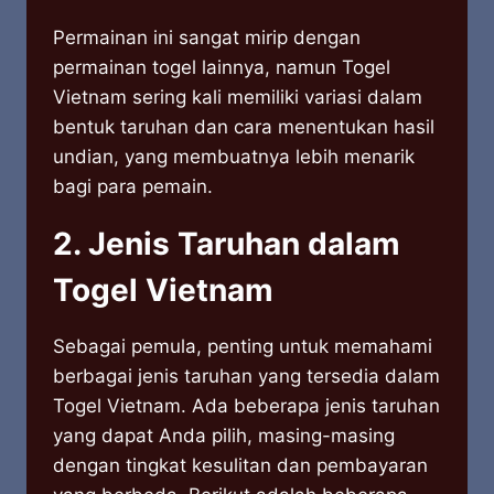
Permainan ini sangat mirip dengan
permainan togel lainnya, namun Togel
Vietnam sering kali memiliki variasi dalam
bentuk taruhan dan cara menentukan hasil
undian, yang membuatnya lebih menarik
bagi para pemain.
2. Jenis Taruhan dalam
Togel Vietnam
Sebagai pemula, penting untuk memahami
berbagai jenis taruhan yang tersedia dalam
Togel Vietnam. Ada beberapa jenis taruhan
yang dapat Anda pilih, masing-masing
dengan tingkat kesulitan dan pembayaran