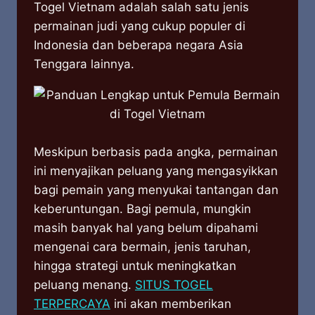
Togel Vietnam adalah salah satu jenis
permainan judi yang cukup populer di
Indonesia dan beberapa negara Asia
Tenggara lainnya.
Meskipun berbasis pada angka, permainan
ini menyajikan peluang yang mengasyikkan
bagi pemain yang menyukai tantangan dan
keberuntungan. Bagi pemula, mungkin
masih banyak hal yang belum dipahami
mengenai cara bermain, jenis taruhan,
hingga strategi untuk meningkatkan
peluang menang.
SITUS TOGEL
TERPERCAYA
ini akan memberikan