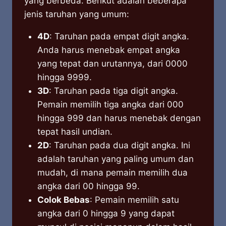
yang berbeda. Berikut adalah beberapa
jenis taruhan yang umum:
4D
: Taruhan pada empat digit angka.
Anda harus menebak empat angka
yang tepat dan urutannya, dari 0000
hingga 9999.
3D
: Taruhan pada tiga digit angka.
Pemain memilih tiga angka dari 000
hingga 999 dan harus menebak dengan
tepat hasil undian.
2D
: Taruhan pada dua digit angka. Ini
adalah taruhan yang paling umum dan
mudah, di mana pemain memilih dua
angka dari 00 hingga 99.
Colok Bebas
: Pemain memilih satu
angka dari 0 hingga 9 yang dapat