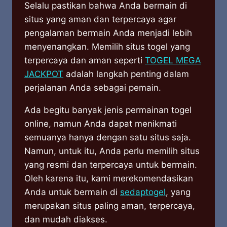
Selalu pastikan bahwa Anda bermain di
situs yang aman dan terpercaya agar
pengalaman bermain Anda menjadi lebih
menyenangkan. Memilih situs togel yang
terpercaya dan aman seperti
TOGEL MEGA
JACKPOT
adalah langkah penting dalam
perjalanan Anda sebagai pemain.
Ada begitu banyak jenis permainan togel
online, namun Anda dapat menikmati
semuanya hanya dengan satu situs saja.
Namun, untuk itu, Anda perlu memilih situs
yang resmi dan terpercaya untuk bermain.
Oleh karena itu, kami merekomendasikan
Anda untuk bermain di
sedaptogel
, yang
merupakan situs paling aman, terpercaya,
dan mudah diakses.