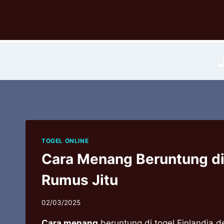
Skip
to
content
TOGEL ONLINE
Cara Menang Beruntung di
Rumus Jitu
02/03/2025
Cara menang
beruntung di togel Finlandia 