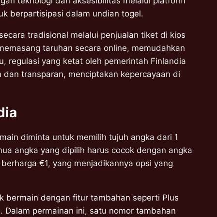
an teknologi dan aksesibilitas melalui platform
 berpartisipasi dalam undian togel.
cara tradisional melalui penjualan tiket di kios
t memasang taruhan secara online, memudahkan
u, regulasi yang ketat oleh pemerintah Finlandia
 dan transparan, menciptakan kepercayaan di
dia
main diminta untuk memilih tujuh angka dari 1
ua angka yang dipilih harus cocok dengan angka
a berharga €1, yang menjadikannya opsi yang
k bermain dengan fitur tambahan seperti Plus
 Dalam permainan ini, satu nomor tambahan