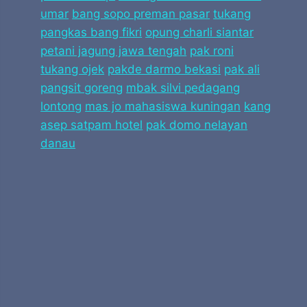
umar
bang sopo preman pasar
tukang
pangkas bang fikri
opung charli siantar
petani jagung jawa tengah
pak roni
tukang ojek
pakde darmo bekasi
pak ali
pangsit goreng
mbak silvi pedagang
lontong
mas jo mahasiswa kuningan
kang
asep satpam hotel
pak domo nelayan
danau