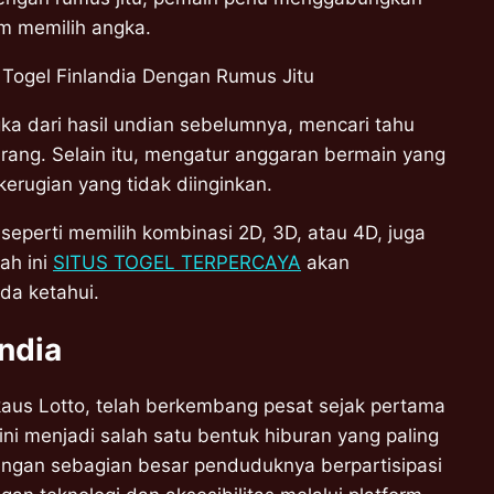
am memilih angka.​
ka dari hasil undian sebelumnya, mencari tahu
rang. Selain itu, mengatur anggaran bermain yang
kerugian yang tidak diinginkan.
eperti memilih kombinasi 2D, 3D, atau 4D, juga
ah ini
SITUS TOGEL TERPERCAYA
akan
da ketahui.
ndia
kkaus Lotto, telah berkembang pesat sejak pertama
ini menjadi salah satu bentuk hiburan yang paling
dengan sebagian besar penduduknya berpartisipasi