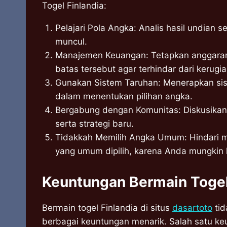
Togel Finlandia:
Pelajari Pola Angka: Analis hasil undian
muncul.
Manajemen Keuangan: Tetapkan anggaran 
batas tersebut agar terhindar dari kerugia
Gunakan Sistem Taruhan: Menerapkan si
dalam menentukan pilihan angka.
Bergabung dengan Komunitas: Diskusika
serta strategi baru.
Tidakkah Memilih Angka Umum: Hindari me
yang umum dipilih, karena Anda mungkin 
Keuntungan Bermain Toge
Bermain togel Finlandia di situs
dasartoto
tid
berbagai keuntungan menarik. Salah satu ke