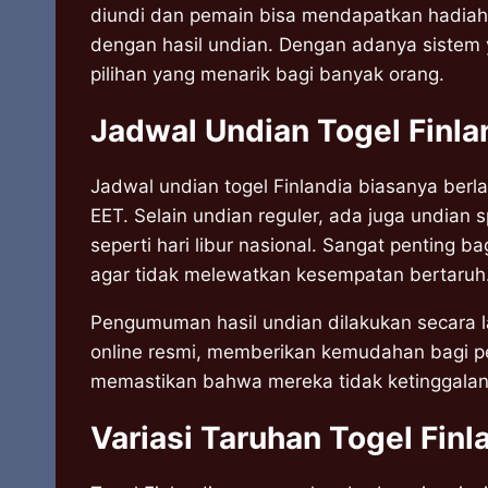
diundi dan pemain bisa mendapatkan hadiah 
dengan hasil undian. Dengan adanya sistem y
pilihan yang menarik bagi banyak orang.
Jadwal Undian Togel Finla
Jadwal undian togel Finlandia biasanya berl
EET. Selain undian reguler, ada juga undian s
seperti hari libur nasional. Sangat penting 
agar tidak melewatkan kesempatan bertaruh
Pengumuman hasil undian dilakukan secara l
online resmi, memberikan kemudahan bagi p
memastikan bahwa mereka tidak ketinggalan 
Variasi Taruhan Togel Finl