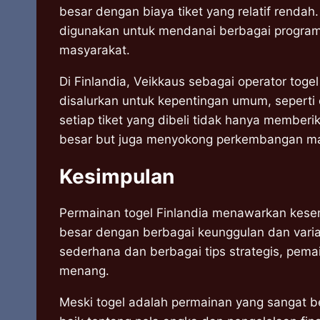
besar dengan biaya tiket yang relatif rendah. 
digunakan untuk mendanai berbagai program
masyarakat.
Di Finlandia, Veikkaus sebagai operator to
disalurkan untuk kepentingan umum, seperti 
setiap tiket yang dibeli tidak hanya member
besar but juga menyokong perkembangan ma
Kesimpulan
Permainan togel Finlandia menawarkan kes
besar dengan berbagai keunggulan dan varia
sederhana dan berbagai tips strategis, pem
menang.
Meski togel adalah permainan yang sangat