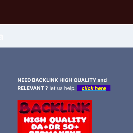
a
NEED BACKLINK HIGH QUALITY and
RELEVANT ?
let us help.
click here