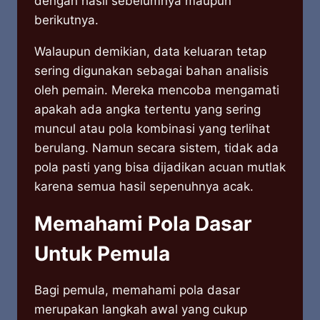
dengan hasil sebelumnya maupun
berikutnya.
Walaupun demikian, data keluaran tetap
sering digunakan sebagai bahan analisis
oleh pemain. Mereka mencoba mengamati
apakah ada angka tertentu yang sering
muncul atau pola kombinasi yang terlihat
berulang. Namun secara sistem, tidak ada
pola pasti yang bisa dijadikan acuan mutlak
karena semua hasil sepenuhnya acak.
Memahami Pola Dasar
Untuk Pemula
Bagi pemula, memahami pola dasar
merupakan langkah awal yang cukup