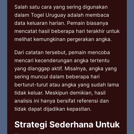
Salah satu cara yang sering digunakan
dalam Togel Uruguay adalah membaca
data keluaran harian. Pemain biasanya
mencatat hasil beberapa hari terakhir untuk
melihat kemungkinan pergerakan angka.
Dari catatan tersebut, pemain mencoba
mencari kecenderungan angka tertentu
yang dianggap aktif. Misalnya, angka yang
sering muncul dalam beberapa hari
berturut-turut atau angka yang sudah lama
tidak keluar. Meskipun demikian, hasil
analisis ini hanya bersifat referensi dan
tidak dapat dijadikan kepastian.
Strategi Sederhana Untuk