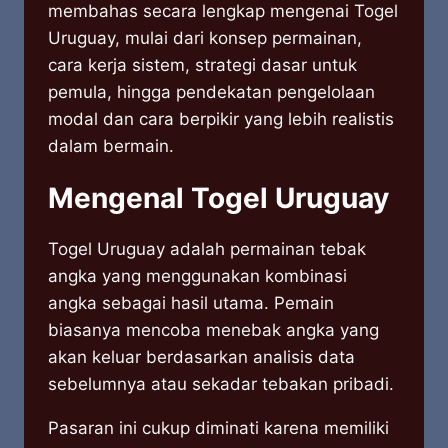
membahas secara lengkap mengenai Togel
Uruguay, mulai dari konsep permainan,
cara kerja sistem, strategi dasar untuk
pemula, hingga pendekatan pengelolaan
modal dan cara berpikir yang lebih realistis
dalam bermain.
Mengenal Togel Uruguay
Togel Uruguay adalah permainan tebak
angka yang menggunakan kombinasi
angka sebagai hasil utama. Pemain
biasanya mencoba menebak angka yang
akan keluar berdasarkan analisis data
sebelumnya atau sekadar tebakan pribadi.
Pasaran ini cukup diminati karena memiliki