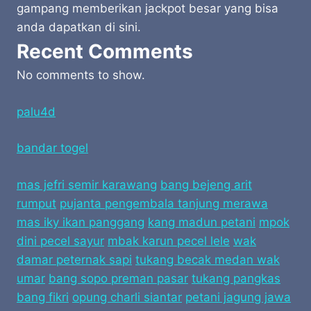
gampang memberikan jackpot besar yang bisa
anda dapatkan di sini.
Recent Comments
No comments to show.
palu4d
bandar togel
mas jefri semir karawang
bang bejeng arit
rumput
pujanta pengembala tanjung merawa
mas iky ikan panggang
kang madun petani
mpok
dini pecel sayur
mbak karun pecel lele
wak
damar peternak sapi
tukang becak medan wak
umar
bang sopo preman pasar
tukang pangkas
bang fikri
opung charli siantar
petani jagung jawa