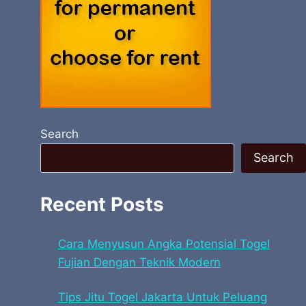
Search
Search
Recent Posts
Cara Menyusun Angka Potensial Togel
Fujian Dengan Teknik Modern
Tips Jitu Togel Jakarta Untuk Peluang