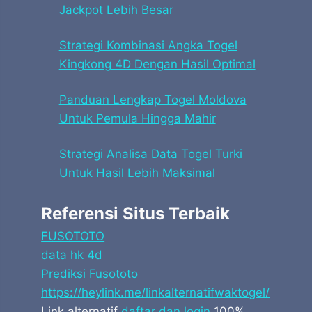
Jackpot Lebih Besar
Strategi Kombinasi Angka Togel
Kingkong 4D Dengan Hasil Optimal
Panduan Lengkap Togel Moldova
Untuk Pemula Hingga Mahir
Strategi Analisa Data Togel Turki
Untuk Hasil Lebih Maksimal
Referensi Situs Terbaik
FUSOTOTO
data hk 4d
Prediksi Fusototo
https://heylink.me/linkalternatifwaktogel/
Link alternatif
daftar dan login
100%