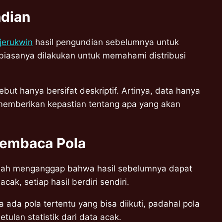
ndian
jerukwin
hasil pengundian sebelumnya untuk
ni biasanya dilakukan untuk memahami distribusi
ut hanya bersifat deskriptif. Artinya, data hanya
memberikan kepastian tentang apa yang akan
embaca Pola
dalah menganggap bahwa hasil sebelumnya dapat
ak, setiap hasil berdiri sendiri.
ada pola tertentu yang bisa diikuti, padahal pola
tulan statistik dari data acak.