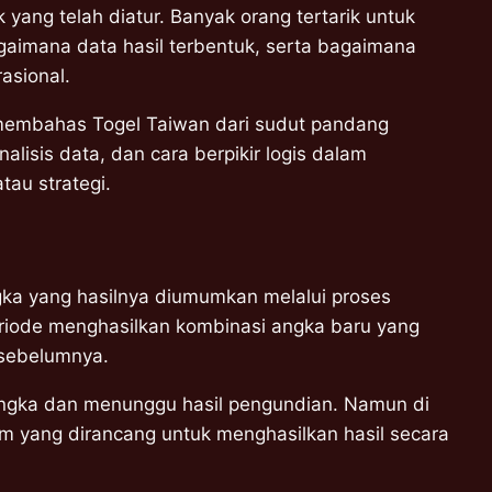
yang telah diatur. Banyak orang tertarik untuk
aimana data hasil terbentuk, serta bagaimana
asional.
membahas Togel Taiwan dari sudut pandang
lisis data, dan cara berpikir logis dalam
tau strategi.
ka yang hasilnya diumumkan melalui proses
eriode menghasilkan kombinasi angka baru yang
 sebelumnya.
angka dan menunggu hasil pengundian. Namun di
em yang dirancang untuk menghasilkan hasil secara