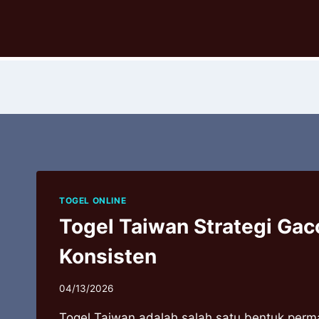
Skip
to
content
TOGEL ONLINE
Togel Taiwan Strategi Gac
Konsisten
04/13/2026
Togel Taiwan adalah salah satu bentuk perm