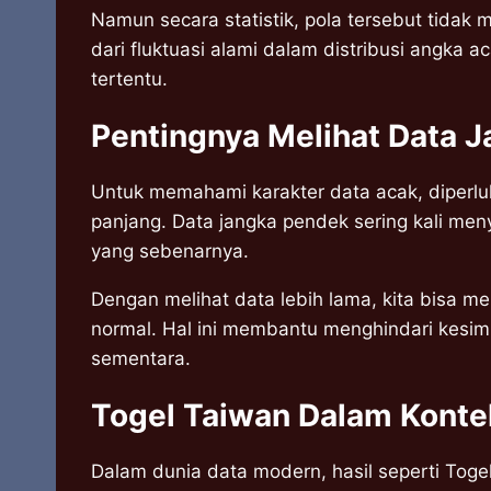
Namun secara statistik, pola tersebut tidak 
dari fluktuasi alami dalam distribusi angka 
tertentu.
Pentingnya Melihat Data 
Untuk memahami karakter data acak, diperl
panjang. Data jangka pendek sering kali me
yang sebenarnya.
Dengan melihat data lebih lama, kita bisa 
normal. Hal ini membantu menghindari kesimp
sementara.
Togel Taiwan Dalam Konte
Dalam dunia data modern, hasil seperti Tog