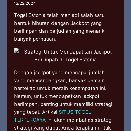
12/22/2024
Togel Estonia telah menjadi salah satu
bentuk hiburan dengan Jackpot yang
berlimpah dan perjudian yang menarik
banyak perhatian.
Dengan jackpot yang mencapai jumlah
yang mencengangkan, banyak pemain
bertekad untuk meraih kesempatan ini.
Namun, untuk mendapatkan jackpot
berlimpah, penting untuk memiliki strategi
yang tepat. Artikel
SITUS TOGEL
TERPERCAYA
ini akan membahas strategi-
strategi yang dapat Anda terapkan untuk