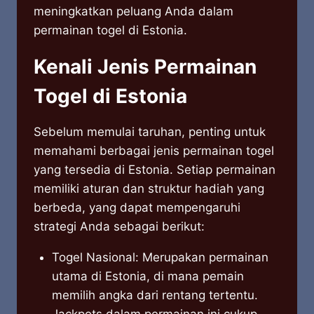
meningkatkan peluang Anda dalam
permainan togel di Estonia.
Kenali Jenis Permainan
Togel di Estonia
Sebelum memulai taruhan, penting untuk
memahami berbagai jenis permainan togel
yang tersedia di Estonia. Setiap permainan
memiliki aturan dan struktur hadiah yang
berbeda, yang dapat mempengaruhi
strategi Anda sebagai berikut:
Togel Nasional: Merupakan permainan
utama di Estonia, di mana pemain
memilih angka dari rentang tertentu.