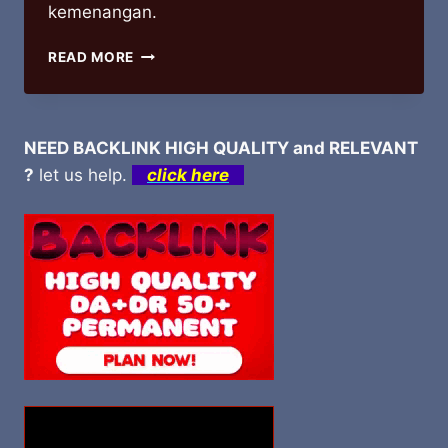
kemenangan.
STRATEGI
READ MORE
UNTUK
MENDAPATKAN
JACKPOT
BERLIMPAH
NEED BACKLINK HIGH QUALITY and RELEVANT
DI
?
let us help.
click here
TOGEL
ESTONIA