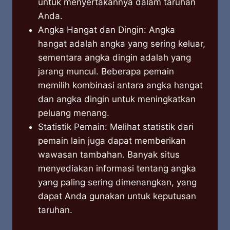
untuk menyertakannya dalam taruhan
Anda.
Angka Hangat dan Dingin: Angka
hangat adalah angka yang sering keluar,
sementara angka dingin adalah yang
jarang muncul. Beberapa pemain
memilih kombinasi antara angka hangat
dan angka dingin untuk meningkatkan
peluang menang.
Statistik Pemain: Melihat statistik dari
pemain lain juga dapat memberikan
wawasan tambahan. Banyak situs
menyediakan informasi tentang angka
yang paling sering dimenangkan, yang
dapat Anda gunakan untuk keputusan
taruhan.