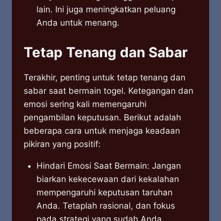
lain. Ini juga meningkatkan peluang
Anda untuk menang.
Tetap Tenang dan Sabar
Terakhir, penting untuk tetap tenang dan
sabar saat bermain togel. Ketegangan dan
emosi sering kali memengaruhi
pengambilan keputusan. Berikut adalah
beberapa cara untuk menjaga keadaan
pikiran yang positif:
Hindari Emosi Saat Bermain: Jangan
biarkan kekecewaan dari kekalahan
mempengaruhi keputusan taruhan
Anda. Tetaplah rasional, dan fokus
pada strategi yang sudah Anda