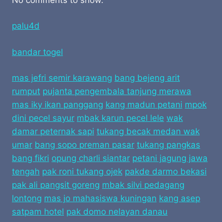
palu4d
bandar togel
mas jefri semir karawang
bang bejeng arit
rumput
pujanta pengembala tanjung merawa
mas iky ikan panggang
kang madun petani
mpok
dini pecel sayur
mbak karun pecel lele
wak
damar peternak sapi
tukang becak medan wak
umar
bang sopo preman pasar
tukang pangkas
bang fikri
opung charli siantar
petani jagung jawa
tengah
pak roni tukang ojek
pakde darmo bekasi
pak ali pangsit goreng
mbak silvi pedagang
lontong
mas jo mahasiswa kuningan
kang asep
satpam hotel
pak domo nelayan danau