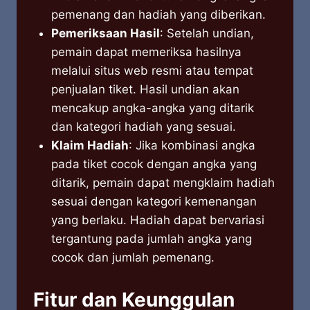
pemenang dan hadiah yang diberikan.
Pemeriksaan Hasil
: Setelah undian,
pemain dapat memeriksa hasilnya
melalui situs web resmi atau tempat
penjualan tiket. Hasil undian akan
mencakup angka-angka yang ditarik
dan kategori hadiah yang sesuai.
Klaim Hadiah
: Jika kombinasi angka
pada tiket cocok dengan angka yang
ditarik, pemain dapat mengklaim hadiah
sesuai dengan kategori kemenangan
yang berlaku. Hadiah dapat bervariasi
tergantung pada jumlah angka yang
cocok dan jumlah pemenang.
Fitur dan Keunggulan