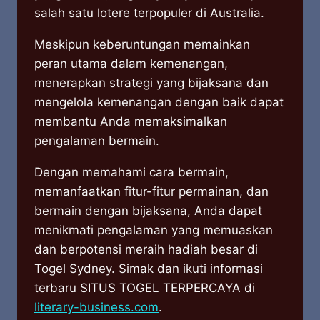
salah satu lotere terpopuler di Australia.
Meskipun keberuntungan memainkan
peran utama dalam kemenangan,
menerapkan strategi yang bijaksana dan
mengelola kemenangan dengan baik dapat
membantu Anda memaksimalkan
pengalaman bermain.
Dengan memahami cara bermain,
memanfaatkan fitur-fitur permainan, dan
bermain dengan bijaksana, Anda dapat
menikmati pengalaman yang memuaskan
dan berpotensi meraih hadiah besar di
Togel Sydney. Simak dan ikuti informasi
terbaru SITUS TOGEL TERPERCAYA di
literary-business.com
.