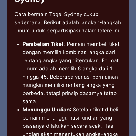
Cara bermain Togel Sydney cukup
sederhana. Berikut adalah langkah-langkah
umum untuk berpartisipasi dalam lotere ini:
Pembelian Tiket
: Pemain membeli tiket
dengan memilih kombinasi angka dari
rentang angka yang ditentukan. Format
umum adalah memilih 6 angka dari 1
hingga 45. Beberapa variasi permainan
mungkin memiliki rentang angka yang
berbeda, tetapi prinsip dasarnya tetap
sama.
Menunggu Undian
: Setelah tiket dibeli,
pemain menunggu hasil undian yang
biasanya dilakukan secara acak. Hasil
undian akan menentukan angka-angka