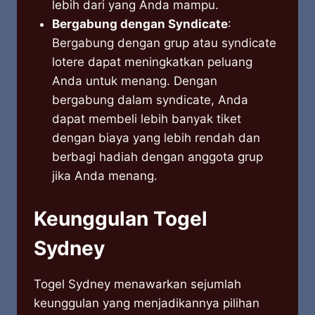
lebih dari yang Anda mampu.
Bergabung dengan Syndicate
:
Bergabung dengan grup atau syndicate
lotere dapat meningkatkan peluang
Anda untuk menang. Dengan
bergabung dalam syndicate, Anda
dapat membeli lebih banyak tiket
dengan biaya yang lebih rendah dan
berbagi hadiah dengan anggota grup
jika Anda menang.
Keunggulan Togel
Sydney
Togel Sydney menawarkan sejumlah
keunggulan yang menjadikannya pilihan