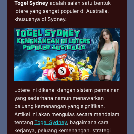
Togel Sydney
adalah salah satu bentuk
lotere yang sangat populer di Australia,
khususnya di Sydney.
Lotere ini dikenal dengan sistem permainan
yang sederhana namun menawarkan
peluang kemenangan yang signifikan.
Artikel ini akan mengulas secara mendalam
tentang
Togel Sydney
, bagaimana cara
kerjanya, peluang kemenangan, strategi