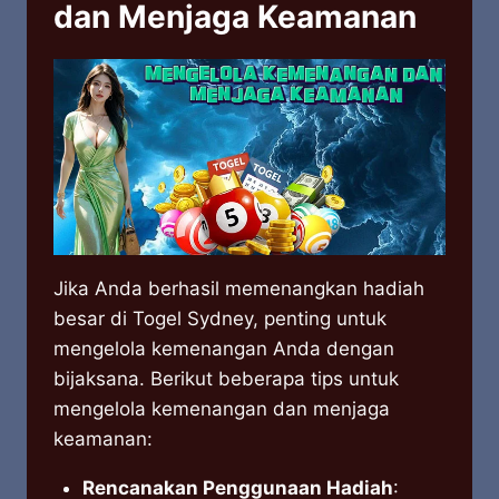
dan Menjaga Keamanan
Jika Anda berhasil memenangkan hadiah
besar di Togel Sydney, penting untuk
mengelola kemenangan Anda dengan
bijaksana. Berikut beberapa tips untuk
mengelola kemenangan dan menjaga
keamanan:
Rencanakan Penggunaan Hadiah
: