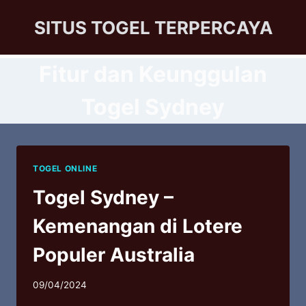
Skip
SITUS TOGEL TERPERCAYA
to
content
Fitur dan Keunggulan
Togel Sydney
TOGEL ONLINE
Togel Sydney –
Kemenangan di Lotere
Populer Australia
09/04/2024