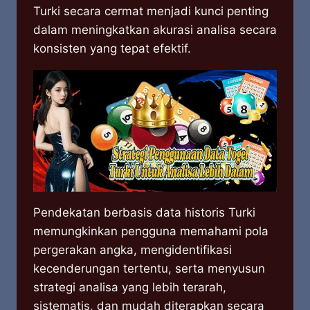
Turki secara cermat menjadi kunci penting
dalam meningkatkan akurasi analisa secara
konsisten yang tepat efektif.
Pendekatan berbasis data historis Turki
memungkinkan pengguna memahami pola
pergerakan angka, mengidentifikasi
kecenderungan tertentu, serta menyusun
strategi analisa yang lebih terarah,
sistematis, dan mudah diterapkan secara