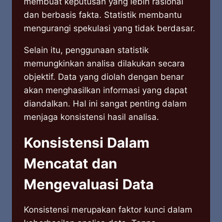
membuat keputusan yang lebih rasional
dan berbasis fakta. Statistik membantu
mengurangi spekulasi yang tidak berdasar.
Selain itu, penggunaan statistik
memungkinkan analisa dilakukan secara
objektif. Data yang diolah dengan benar
akan menghasilkan informasi yang dapat
diandalkan. Hal ini sangat penting dalam
menjaga konsistensi hasil analisa.
Konsistensi Dalam
Mencatat dan
Mengevaluasi Data
Konsistensi merupakan faktor kunci dalam