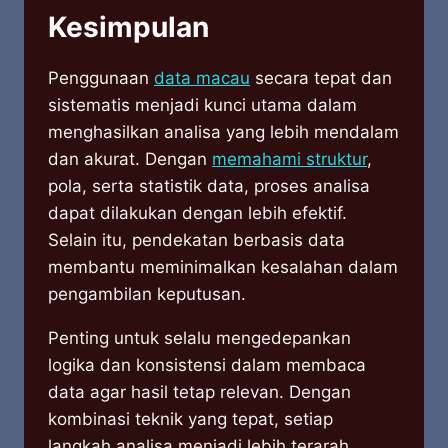
Kesimpulan
Penggunaan
data macau
secara tepat dan
sistematis menjadi kunci utama dalam
menghasilkan analisa yang lebih mendalam
dan akurat. Dengan
memahami struktur
,
pola, serta statistik data, proses analisa
dapat dilakukan dengan lebih efektif.
Selain itu, pendekatan berbasis data
membantu meminimalkan kesalahan dalam
pengambilan keputusan.
Penting untuk selalu mengedepankan
logika dan konsistensi dalam membaca
data agar hasil tetap relevan. Dengan
kombinasi teknik yang tepat, setiap
langkah analisa menjadi lebih terarah,