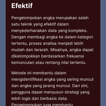
Efektif
Pengelompokan angka merupakan salah
satu teknik yang efektif dalam
menyederhanakan data yang kompleks.
Dengan membagi angka ke dalam kategori
tertentu, proses analisa menjadi lebih
mudah dan terarah. Misalnya, angka dapat
dikelompokkan berdasarkan frekuensi
kemunculan atau rentang nilai tertentu.
Metode ini membantu dalam
mengidentifikasi angka yang sering muncul
dan angka yang jarang muncul. Dari sini,
pengguna dapat menyusun strategi yang
lebih logis dan berbasis data.
Pengelompokan juga membantu