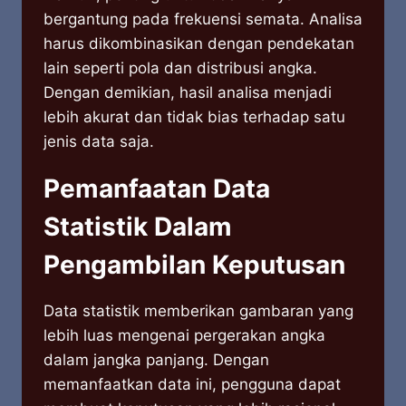
bergantung pada frekuensi semata. Analisa
harus dikombinasikan dengan pendekatan
lain seperti pola dan distribusi angka.
Dengan demikian, hasil analisa menjadi
lebih akurat dan tidak bias terhadap satu
jenis data saja.
Pemanfaatan Data
Statistik Dalam
Pengambilan Keputusan
Data statistik memberikan gambaran yang
lebih luas mengenai pergerakan angka
dalam jangka panjang. Dengan
memanfaatkan data ini, pengguna dapat