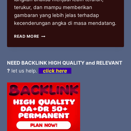
terukur, dan mampu memberikan
gambaran yang lebih jelas terhadap
kecenderungan angka di masa mendatang.
STRATEGI
READ MORE
PENGGUNAAN
DATA
TOGEL
TURKI
NEED BACKLINK HIGH QUALITY and RELEVANT
UNTUK
?
let us help.
click here
ANALISA
LEBIH
DALAM