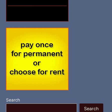
Search
Search