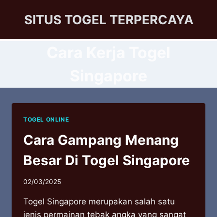
Skip
SITUS TOGEL TERPERCAYA
to
content
Cara Kerja Togel
Singapore
TOGEL ONLINE
Cara Gampang Menang
Besar Di Togel Singapore
02/03/2025
Togel Singapore merupakan salah satu
jenis permainan tebak angka yang sangat