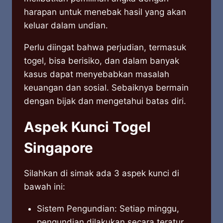
harapan untuk menebak hasil yang akan
keluar dalam undian.
Perlu diingat bahwa perjudian, termasuk
togel, bisa berisiko, dan dalam banyak
kasus dapat menyebabkan masalah
keuangan dan sosial. Sebaiknya bermain
dengan bijak dan mengetahui batas diri.
Aspek Kunci Togel
Singapore
Silahkan di simak ada 3 aspek kunci di
bawah ini:
Sistem Pengundian: Setiap minggu,
pengundian dilakukan secara teratur