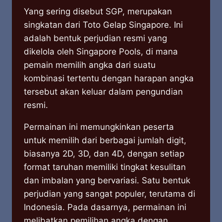
Yang sering disebut SGP, merupakan
singkatan dari Toto Gelap Singapore. Ini
adalah bentuk perjudian resmi yang
dikelola oleh Singapore Pools, di mana
pemain memilih angka dari suatu
kombinasi tertentu dengan harapan angka
tersebut akan keluar dalam pengundian
resmi.
Permainan ini memungkinkan peserta
untuk memilih dari berbagai jumlah digit,
biasanya 2D, 3D, dan 4D, dengan setiap
format taruhan memiliki tingkat kesulitan
dan imbalan yang bervariasi. Satu bentuk
perjudian yang sangat populer, terutama di
Indonesia. Pada dasarnya, permainan ini
melibatkan pemilihan angka dengan