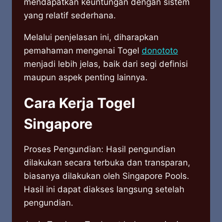
mendapatkan keuntungan dengan sistem
yang relatif sederhana.
Melalui penjelasan ini, diharapkan
pemahaman mengenai Togel
donototo
menjadi lebih jelas, baik dari segi definisi
maupun aspek penting lainnya.
Cara Kerja Togel
Singapore
Proses Pengundian: Hasil pengundian
dilakukan secara terbuka dan transparan,
biasanya dilakukan oleh Singapore Pools.
Hasil ini dapat diakses langsung setelah
pengundian.