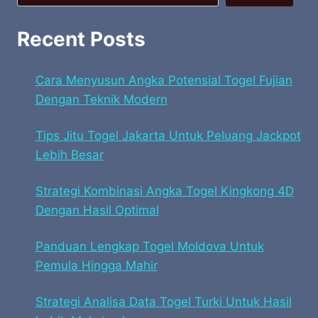
Recent Posts
Cara Menyusun Angka Potensial Togel Fujian
Dengan Teknik Modern
Tips Jitu Togel Jakarta Untuk Peluang Jackpot
Lebih Besar
Strategi Kombinasi Angka Togel Kingkong 4D
Dengan Hasil Optimal
Panduan Lengkap Togel Moldova Untuk
Pemula Hingga Mahir
Strategi Analisa Data Togel Turki Untuk Hasil