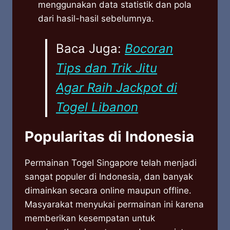
menggunakan data statistik dan pola
dari hasil-hasil sebelumnya.
Baca Juga:
Bocoran
Tips dan Trik Jitu
Agar Raih Jackpot di
Togel Libanon
Popularitas di Indonesia
Permainan Togel Singapore telah menjadi
sangat populer di Indonesia, dan banyak
dimainkan secara online maupun offline.
Masyarakat menyukai permainan ini karena
memberikan kesempatan untuk