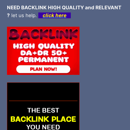
DI
NEED BACKLINK HIGH QUALITY and RELEVANT
TOGEL
?
let us help.
click here
SINGAPORE