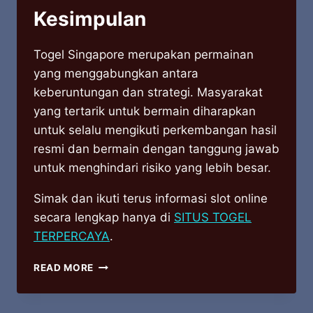
Kesimpulan
Togel Singapore merupakan permainan
yang menggabungkan antara
keberuntungan dan strategi. Masyarakat
yang tertarik untuk bermain diharapkan
untuk selalu mengikuti perkembangan hasil
resmi dan bermain dengan tanggung jawab
untuk menghindari risiko yang lebih besar.
Simak dan ikuti terus informasi slot online
secara lengkap hanya di
SITUS TOGEL
TERPERCAYA
.
CARA
READ MORE
GAMPANG
MENANG
BESAR