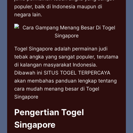
populer, baik di Indonesia maupun di
negara lain.
Togel Singapore adalah permainan judi
tebak angka yang sangat populer, terutama
di kalangan masyarakat Indonesia.​
Dibawah ini SITUS TOGEL TERPERCAYA
akan membahas panduan lengkap tentang
cara mudah menang besar di Togel
Singapore
Pengertian Togel
Singapore