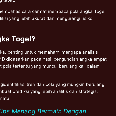
membahas cara cermat membaca pola angka Togel
si yang lebih akurat dan mengurangi risiko
gka Togel?
ka, penting untuk memahami mengapa analisis
 4D didasarkan pada hasil pengundian angka empat
pat pola tertentu yang muncul berulang kali dalam
identifikasi tren dan pola yang mungkin berulang
at prediksi yang lebih analitis dan strategis,
mata.
Tips Menang Bermain Dengan