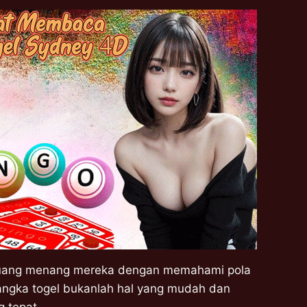
eluang menang mereka dengan memahami pola
ngka togel bukanlah hal yang mudah dan
 tepat.