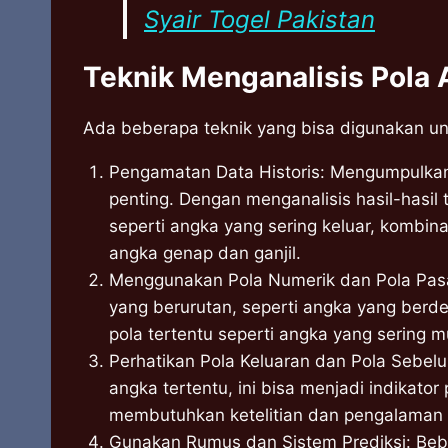
Syair Togel Pakistan
Teknik Menganalisis Pola
Ada beberapa teknik yang bisa digunakan u
Pengamatan Data Historis: Mengumpulkan
penting. Dengan menganalisis hasil-hasil 
seperti angka yang sering keluar, kombina
angka genap dan ganjil.
Menggunakan Pola Numerik dan Pola Pas
yang berurutan, seperti angka yang berd
pola tertentu seperti angka yang sering mu
Perhatikan Pola Keluaran dan Pola Sebelu
angka tertentu, ini bisa menjadi indikato
membutuhkan ketelitian dan pengalaman 
Gunakan Rumus dan Sistem Prediksi: Be