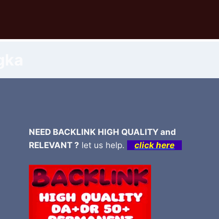
gka
NEED BACKLINK HIGH QUALITY and
RELEVANT ?
let us help.
click here