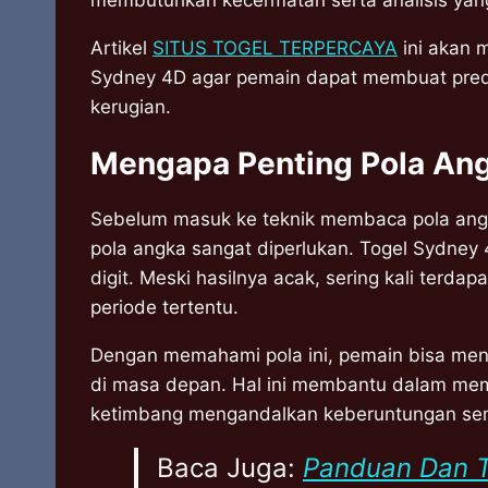
Artikel
SITUS TOGEL TERPERCAYA
ini akan 
Sydney 4D agar pemain dapat membuat predik
kerugian.
Mengapa Penting Pola An
Sebelum masuk ke teknik membaca pola ang
pola angka sangat diperlukan. Togel Sydney
digit. Meski hasilnya acak, sering kali terda
periode tertentu.
Dengan memahami pola ini, pemain bisa meng
di masa depan. Hal ini membantu dalam membu
ketimbang mengandalkan keberuntungan se
Baca Juga:
Panduan Dan 