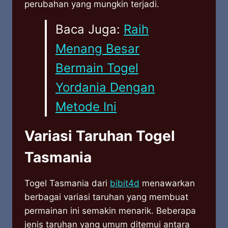
perubahan yang mungkin terjadi.
Baca Juga:
Raih
Menang Besar
Bermain Togel
Yordania Dengan
Metode Ini
Variasi Taruhan Togel
Tasmania
Togel Tasmania dari
bibit4d
menawarkan
berbagai variasi taruhan yang membuat
permainan ini semakin menarik. Beberapa
jenis taruhan yang umum ditemui antara