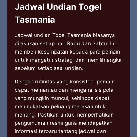
Jadwal Undian Togel
Tasmania
Jadwal undian Togel Tasmania biasanya
dilakukan setiap hari Rabu dan Sabtu. Ini
memberi kesempatan kepada para pemain
untuk mengatur strategi dan memilih angka
sebelum setiap sesi undian.
Dengan rutinitas yang konsisten, pemain
dapat memantau dan menganalisis pola
yang mungkin muncul, sehingga dapat
meningkatkan peluang mereka untuk
menang. Pastikan untuk memperhatikan
pengumuman resmi guna mendapatkan
informasi terbaru tentang jadwal dan