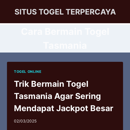
Skip
SITUS TOGEL TERPERCAYA
to
content
Cara Bermain Togel
Tasmania
TOGEL ONLINE
Trik Bermain Togel
Tasmania Agar Sering
Mendapat Jackpot Besar
02/03/2025