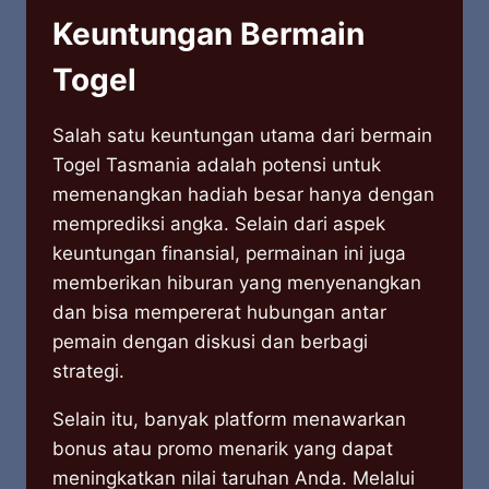
Keuntungan Bermain
Togel
Salah satu keuntungan utama dari bermain
Togel Tasmania adalah potensi untuk
memenangkan hadiah besar hanya dengan
memprediksi angka. Selain dari aspek
keuntungan finansial, permainan ini juga
memberikan hiburan yang menyenangkan
dan bisa mempererat hubungan antar
pemain dengan diskusi dan berbagi
strategi.
Selain itu, banyak platform menawarkan
bonus atau promo menarik yang dapat
meningkatkan nilai taruhan Anda. Melalui