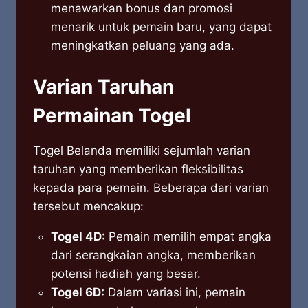
menawarkan bonus dan promosi
menarik untuk pemain baru, yang dapat
meningkatkan peluang yang ada.
Varian Taruhan
Permainan Togel
Togel Belanda memiliki sejumlah varian
taruhan yang memberikan fleksibilitas
kepada para pemain. Beberapa dari varian
tersebut mencakup:
Togel 4D:
Pemain memilih empat angka
dari serangkaian angka, memberikan
potensi hadiah yang besar.
Togel 6D:
Dalam variasi ini, pemain