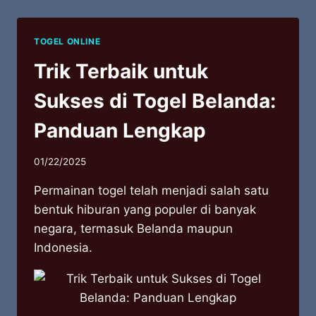
TOGEL
AUSTRALIA:
RAHASIA
TOGEL ONLINE
DI
BALIK
Trik Terbaik untuk
KEBERHASILAN
Sukses di Togel Belanda:
Panduan Lengkap
01/22/2025
Permainan togel telah menjadi salah satu
bentuk hiburan yang populer di banyak
negara, termasuk Belanda maupun
Indonesia.