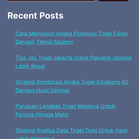
Recent Posts
Cara Menyusun Angka Potensial Togel Fujian
Dengan Teknik Modern
Tips Jitu Togel Jakarta Untuk Peluang Jackpot
Lebih Besar
Strategi Kombinasi Angka Togel Kingkong 4D
Dengan Hasil Optimal
Panduan Lengkap Togel Moldova Untuk
Pemula Hingga Mahir
Strategi Analisa Data Togel Turki Untuk Hasil
Lebih Maksimal