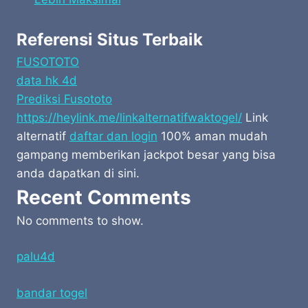
Referensi Situs Terbaik
FUSOTOTO
data hk 4d
Prediksi Fusototo
https://heylink.me/linkalternatifwaktogel/
Link
alternatif
daftar dan login
100% aman mudah
gampang memberikan jackpot besar yang bisa
anda dapatkan di sini.
Recent Comments
No comments to show.
palu4d
bandar togel