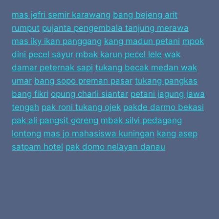
mas jefri semir karawang
bang bejeng arit
rumput
pujanta pengembala tanjung merawa
mas iky ikan panggang
kang madun petani
mpok
dini pecel sayur
mbak karun pecel lele
wak
damar peternak sapi
tukang becak medan wak
umar
bang sopo preman pasar
tukang pangkas
bang fikri
opung charli siantar
petani jagung jawa
tengah
pak roni tukang ojek
pakde darmo bekasi
pak ali pangsit goreng
mbak silvi pedagang
lontong
mas jo mahasiswa kuningan
kang asep
satpam hotel
pak domo nelayan danau