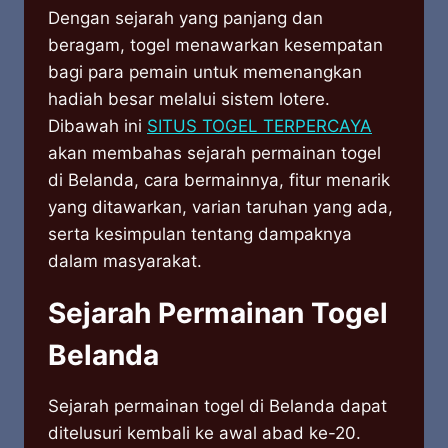
Dengan sejarah yang panjang dan
beragam, togel menawarkan kesempatan
bagi para pemain untuk memenangkan
hadiah besar melalui sistem lotere.
Dibawah ini
SITUS TOGEL TERPERCAYA
akan membahas sejarah permainan togel
di Belanda, cara bermainnya, fitur menarik
yang ditawarkan, varian taruhan yang ada,
serta kesimpulan tentang dampaknya
dalam masyarakat.
Sejarah Permainan Togel
Belanda
Sejarah permainan togel di Belanda dapat
ditelusuri kembali ke awal abad ke-20.