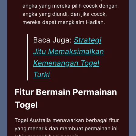
angka yang mereka pilih cocok dengan
angka yang diundi, dan jika cocok,
mereka dapat mengklaim Hadiah.
Baca Juga:
Strategi
Jitu Memaksimalkan
Kemenangan Togel
Turki
Fitur Bermain Permainan
Togel
Togel Australia menawarkan berbagai fitur
yang menarik dan membuat permainan ini