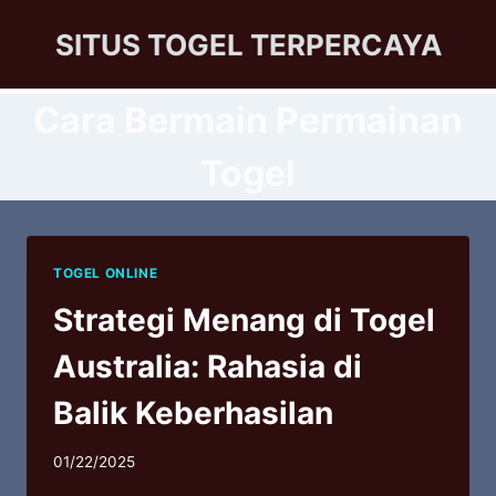
Skip
SITUS TOGEL TERPERCAYA
to
content
Cara Bermain Permainan
Togel
TOGEL ONLINE
Strategi Menang di Togel
Australia: Rahasia di
Balik Keberhasilan
01/22/2025