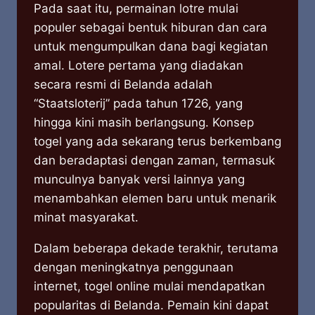
Pada saat itu, permainan lotre mulai
populer sebagai bentuk hiburan dan cara
untuk mengumpulkan dana bagi kegiatan
amal. Lotere pertama yang diadakan
secara resmi di Belanda adalah
“Staatsloterij” pada tahun 1726, yang
hingga kini masih berlangsung. Konsep
togel yang ada sekarang terus berkembang
dan beradaptasi dengan zaman, termasuk
munculnya banyak versi lainnya yang
menambahkan elemen baru untuk menarik
minat masyarakat.
Dalam beberapa dekade terakhir, terutama
dengan meningkatnya penggunaan
internet, togel online mulai mendapatkan
popularitas di Belanda. Pemain kini dapat