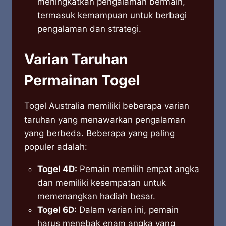
meningkatkan pengalaman bermain,
termasuk kemampuan untuk berbagi
pengalaman dan strategi.
Varian Taruhan
Permainan Togel
Togel Australia memiliki beberapa varian
taruhan yang menawarkan pengalaman
yang berbeda. Beberapa yang paling
populer adalah:
Togel 4D:
Pemain memilih empat angka
dan memiliki kesempatan untuk
memenangkan hadiah besar.
Togel 6D:
Dalam varian ini, pemain
harus menebak enam angka yang