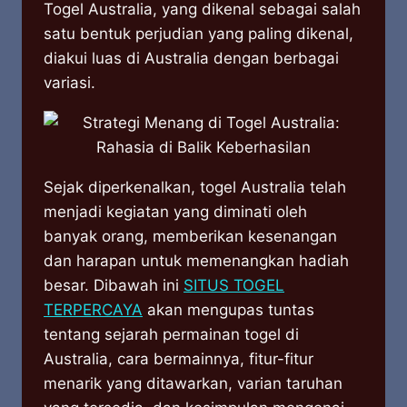
Togel Australia, yang dikenal sebagai salah
satu bentuk perjudian yang paling dikenal,
diakui luas di Australia dengan berbagai
variasi.
Sejak diperkenalkan, togel Australia telah
menjadi kegiatan yang diminati oleh
banyak orang, memberikan kesenangan
dan harapan untuk memenangkan hadiah
besar. Dibawah ini
SITUS TOGEL
TERPERCAYA
akan mengupas tuntas
tentang sejarah permainan togel di
Australia, cara bermainnya, fitur-fitur
menarik yang ditawarkan, varian taruhan