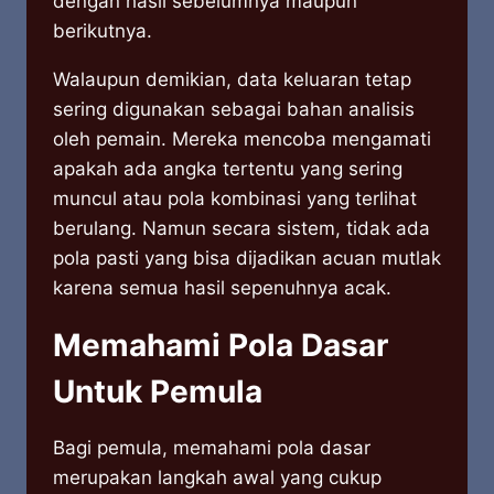
dengan hasil sebelumnya maupun
berikutnya.
Walaupun demikian, data keluaran tetap
sering digunakan sebagai bahan analisis
oleh pemain. Mereka mencoba mengamati
apakah ada angka tertentu yang sering
muncul atau pola kombinasi yang terlihat
berulang. Namun secara sistem, tidak ada
pola pasti yang bisa dijadikan acuan mutlak
karena semua hasil sepenuhnya acak.
Memahami Pola Dasar
Untuk Pemula
Bagi pemula, memahami pola dasar
merupakan langkah awal yang cukup