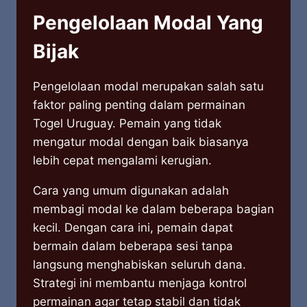
Pengelolaan Modal Yang
Bijak
Pengelolaan modal merupakan salah satu
faktor paling penting dalam permainan
Togel Uruguay. Pemain yang tidak
mengatur modal dengan baik biasanya
lebih cepat mengalami kerugian.
Cara yang umum digunakan adalah
membagi modal ke dalam beberapa bagian
kecil. Dengan cara ini, pemain dapat
bermain dalam beberapa sesi tanpa
langsung menghabiskan seluruh dana.
Strategi ini membantu menjaga kontrol
permainan agar tetap stabil dan tidak