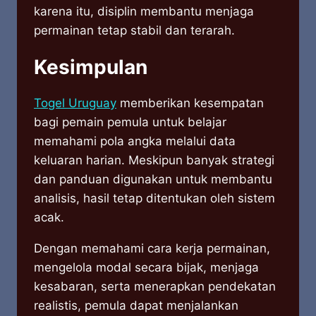
karena itu, disiplin membantu menjaga
permainan tetap stabil dan terarah.
Kesimpulan
Togel Uruguay
memberikan kesempatan
bagi pemain pemula untuk belajar
memahami pola angka melalui data
keluaran harian. Meskipun banyak strategi
dan panduan digunakan untuk membantu
analisis, hasil tetap ditentukan oleh sistem
acak.
Dengan memahami cara kerja permainan,
mengelola modal secara bijak, menjaga
kesabaran, serta menerapkan pendekatan
realistis, pemula dapat menjalankan