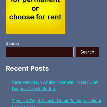
Search
Search
Recent Posts
Cara Menyusun Angka Potensial Togel Fujian
Dengan Teknik Modern
Tips Jitu Togel Jakarta Untuk Peluang Jackpot