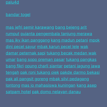
palu4d
bandar togel
mas jefri semir karawang
bang bejeng arit
rumput
pujanta pengembala tanjung merawa
mas iky ikan panggang
kang madun petani
mpok
dini pecel sayur
mbak karun pecel lele
wak
damar peternak sapi
tukang becak medan wak
umar
bang sopo preman pasar
tukang pangkas
bang fikri
opung charli siantar
petani jagung jawa
tengah
pak roni tukang ojek
pakde darmo bekasi
pak ali pangsit goreng
mbak silvi pedagang
lontong
mas jo mahasiswa kuningan
kang asep
satpam hotel
pak domo nelayan danau