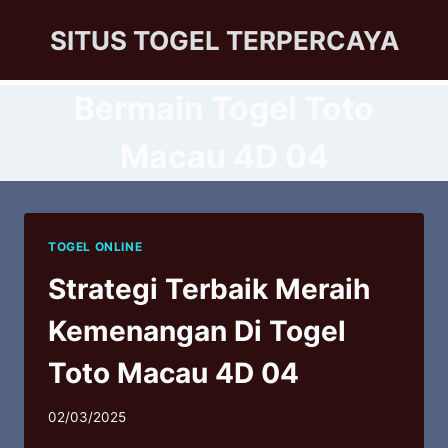
Skip
SITUS TOGEL TERPERCAYA
to
content
Bermain Togel Toto
Macau 4D 04
TOGEL ONLINE
Strategi Terbaik Meraih
Kemenangan Di Togel
Toto Macau 4D 04
02/03/2025