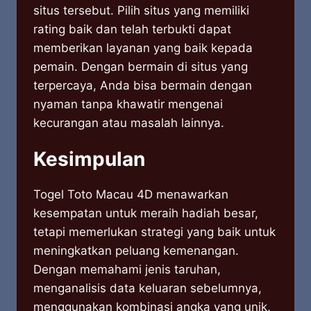
situs tersebut. Pilih situs yang memiliki
rating baik dan telah terbukti dapat
memberikan layanan yang baik kepada
pemain. Dengan bermain di situs yang
terpercaya, Anda bisa bermain dengan
nyaman tanpa khawatir mengenai
kecurangan atau masalah lainnya.
Kesimpulan
Togel Toto Macau 4D menawarkan
kesempatan untuk meraih hadiah besar,
tetapi memerlukan strategi yang baik untuk
meningkatkan peluang kemenangan.
Dengan memahami jenis taruhan,
menganalisis data keluaran sebelumnya,
menggunakan kombinasi angka yang unik,