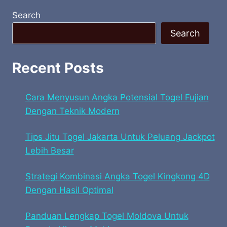
Search
Search
Recent Posts
Cara Menyusun Angka Potensial Togel Fujian
Dengan Teknik Modern
Tips Jitu Togel Jakarta Untuk Peluang Jackpot
Lebih Besar
Strategi Kombinasi Angka Togel Kingkong 4D
Dengan Hasil Optimal
Panduan Lengkap Togel Moldova Untuk