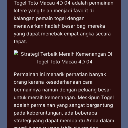
Togel Toto Macau 4D 04 adalah permainan
lotere yang telah menjadi favorit di
kalangan pemain togel dengan
menawarkan hadiah besar bagi mereka
yang dapat menebak empat angka secara
tepat.
Permainan ini menarik perhatian banyak
orang karena kesederhanaan cara
bermainnya namun dengan peluang besar
untuk meraih kemenangan. Meskipun Togel
adalah permainan yang sangat bergantung
pada keberuntungan, ada beberapa
strategi yang dapat membantu Anda dalam