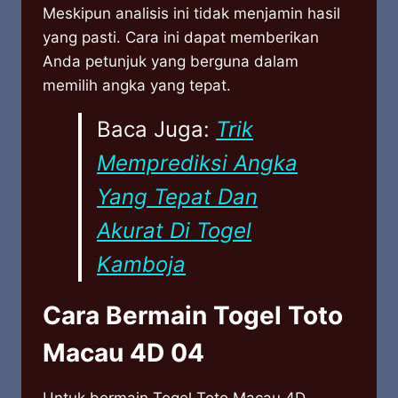
Meskipun analisis ini tidak menjamin hasil
yang pasti. Cara ini dapat memberikan
Anda petunjuk yang berguna dalam
memilih angka yang tepat.
Baca Juga:
Trik
Memprediksi Angka
Yang Tepat Dan
Akurat Di Togel
Kamboja
Cara Bermain Togel Toto
Macau 4D 04