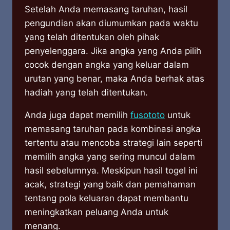
Setelah Anda memasang taruhan, hasil
pengundian akan diumumkan pada waktu
yang telah ditentukan oleh pihak
penyelenggara. Jika angka yang Anda pilih
cocok dengan angka yang keluar dalam
urutan yang benar, maka Anda berhak atas
hadiah yang telah ditentukan.
Anda juga dapat memilih
fusototo
untuk
memasang taruhan pada kombinasi angka
tertentu atau mencoba strategi lain seperti
memilih angka yang sering muncul dalam
hasil sebelumnya. Meskipun hasil togel ini
acak, strategi yang baik dan pemahaman
tentang pola keluaran dapat membantu
meningkatkan peluang Anda untuk
menang.