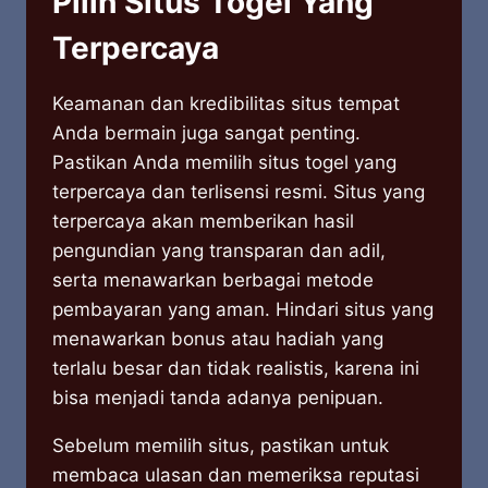
Pilih Situs Togel Yang
Terpercaya
Keamanan dan kredibilitas situs tempat
Anda bermain juga sangat penting.
Pastikan Anda memilih situs togel yang
terpercaya dan terlisensi resmi. Situs yang
terpercaya akan memberikan hasil
pengundian yang transparan dan adil,
serta menawarkan berbagai metode
pembayaran yang aman. Hindari situs yang
menawarkan bonus atau hadiah yang
terlalu besar dan tidak realistis, karena ini
bisa menjadi tanda adanya penipuan.
Sebelum memilih situs, pastikan untuk
membaca ulasan dan memeriksa reputasi