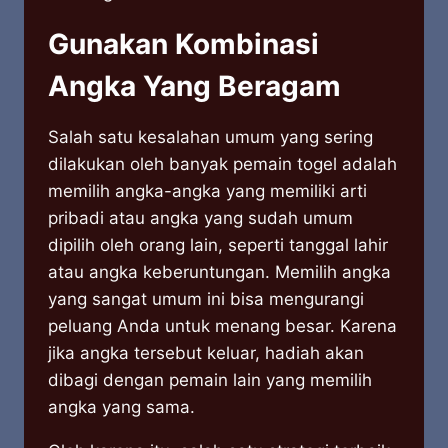
Gunakan Kombinasi
Angka Yang Beragam
Salah satu kesalahan umum yang sering
dilakukan oleh banyak pemain togel adalah
memilih angka-angka yang memiliki arti
pribadi atau angka yang sudah umum
dipilih oleh orang lain, seperti tanggal lahir
atau angka keberuntungan. Memilih angka
yang sangat umum ini bisa mengurangi
peluang Anda untuk menang besar. Karena
jika angka tersebut keluar, hadiah akan
dibagi dengan pemain lain yang memilih
angka yang sama.