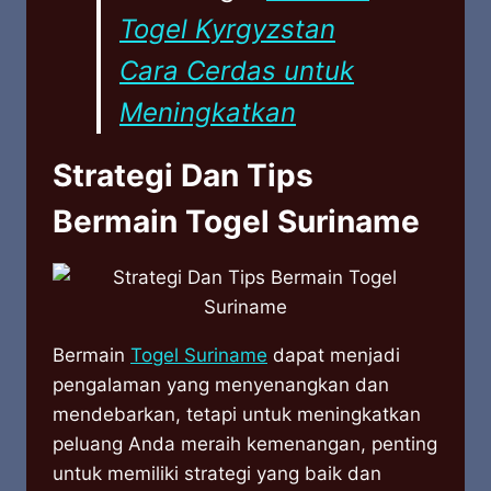
Togel Kyrgyzstan
Cara Cerdas untuk
Meningkatkan
Strategi Dan Tips
Bermain Togel Suriname
Bermain
Togel Suriname
dapat menjadi
pengalaman yang menyenangkan dan
mendebarkan, tetapi untuk meningkatkan
peluang Anda meraih kemenangan, penting
untuk memiliki strategi yang baik dan