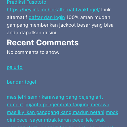
Prediksi Fusototo
https://heylink.me/linkalternatifwaktogel/
Link
alternatif
daftar dan login
100% aman mudah
gampang memberikan jackpot besar yang bisa
anda dapatkan di sini.
Recent Comments
No comments to show.
palu4d
bandar togel
mas jefri semir karawang
bang bejeng arit
rumput
pujanta pengembala tanjung merawa
mas iky ikan panggang
kang madun petani
mpok
dini pecel sayur
mbak karun pecel lele
wak