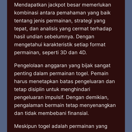
Mendapatkan jackpot besar memerlukan
kombinasi antara pemahaman yang baik
tentang jenis permainan, strategi yang
tepat, dan analisis yang cermat terhadap
hasil undian sebelumnya. Dengan
mengetahui karakteristik setiap format
permainan, seperti 3D dan 4D.
Pengelolaan anggaran yang bijak sangat
penting dalam permainan togel. Pemain
harus menetapkan batas pengeluaran dan
tetap disiplin untuk menghindari
pengeluaran impulsif. Dengan demikian,
pengalaman bermain tetap menyenangkan
dan tidak membebani finansial.
Meskipun togel adalah permainan yang