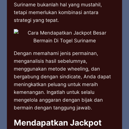
Suriname bukanlah hal yang mustahil,
tetapi memerlukan kombinasi antara
strategi yang tepat.
Dengan memahami jenis permainan,
menganalisis hasil sebelumnya,
menggunakan metode wheeling, dan
bergabung dengan sindicate, Anda dapat
meningkatkan peluang untuk meraih
kemenangan. Ingatlah untuk selalu
mengelola anggaran dengan bijak dan
bermain dengan tanggung jawab.
Mendapatkan Jackpot