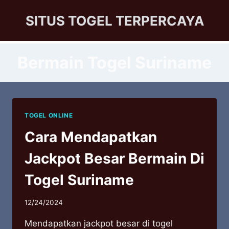
Skip
SITUS TOGEL TERPERCAYA
to
content
Bermain Togel Suriname
TOGEL ONLINE
Cara Mendapatkan
Jackpot Besar Bermain Di
Togel Suriname
12/24/2024
Mendapatkan jackpot besar di togel