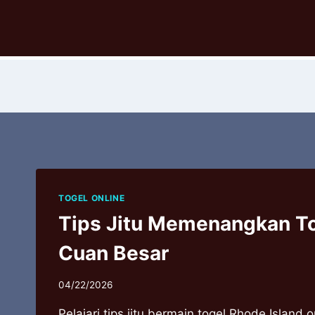
Skip
to
content
TOGEL ONLINE
Tips Jitu Memenangkan To
Cuan Besar
04/22/2026
Pelajari tips jitu bermain togel Rhode Island 