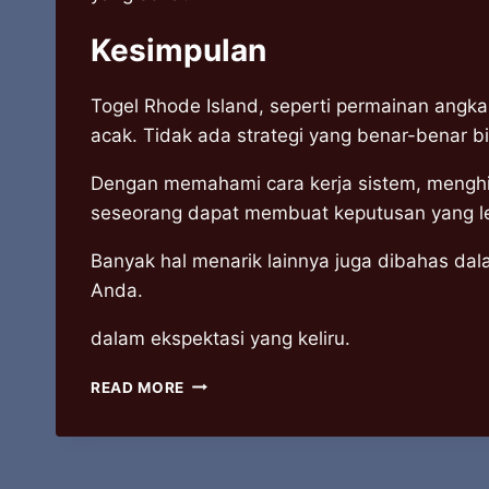
Kesimpulan
Togel Rhode Island, seperti permainan angka
acak. Tidak ada strategi yang benar-benar 
Dengan memahami cara kerja sistem, menghind
seseorang dapat membuat keputusan yang leb
Banyak hal menarik lainnya juga dibahas da
Anda.
dalam ekspektasi yang keliru.
TIPS
READ MORE
JITU
MEMENANGKAN
TOGEL
RHODE