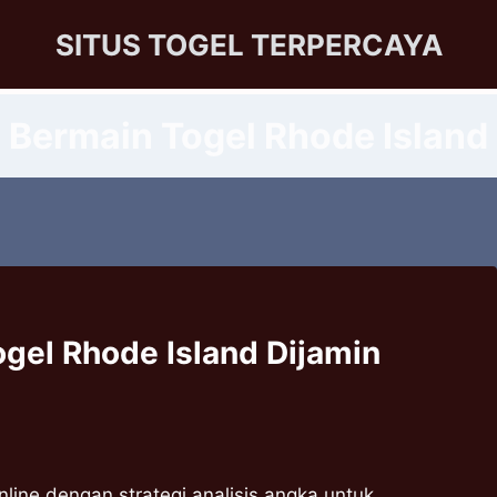
SITUS TOGEL TERPERCAYA
Bermain Togel Rhode Island
gel Rhode Island Dijamin
online dengan strategi analisis angka untuk