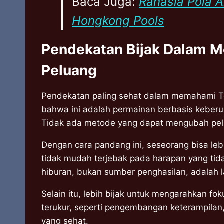
Baca Juga:
Rahasia Pola A
Hongkong Pools
Pendekatan Bijak Dalam M
Peluang
Pendekatan paling sehat dalam memahami T
bahwa ini adalah permainan berbasis keberu
Tidak ada metode yang dapat mengubah pelu
Dengan cara pandang ini, seseorang bisa le
tidak mudah terjebak pada harapan yang tida
hiburan, bukan sumber penghasilan, adalah
Selain itu, lebih bijak untuk mengarahkan fok
terukur, seperti pengembangan keterampilan
yang sehat.