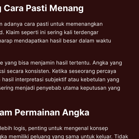
 Cara Pasti Menang
aim adanya cara pasti untuk memenangkan
 Klaim seperti ini sering kali terdengar
harap mendapatkan hasil besar dalam waktu
e yang bisa menjamin hasil tertentu. Angka yang
iksi secara konsisten. Ketika seseorang percaya
hasil interpretasi subjektif atau kebetulan yang
 sering menjadi penyebab utama keputusan yang
alam Permainan Angka
ebih logis, penting untuk mengenal konsep
gka memiliki peluang yang sama untuk keluar. Tidak