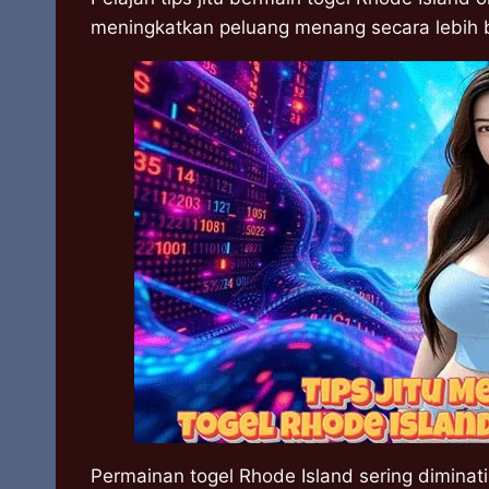
meningkatkan peluang menang secara lebih 
Permainan togel Rhode Island sering dimina