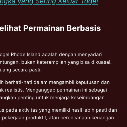
ngka yang Sering Keluar Togel
elihat Permainan Berbasis
ogel Rhode Island adalah dengan menyadari
ntungan, bukan keterampilan yang bisa dikuasai.
ang secara pasti.
bih berhati-hati dalam mengambil keputusan dan
k realistis. Menganggap permainan ini sebagai
 langkah penting untuk menjaga keseimbangan.
us pada aktivitas yang memiliki hasil lebih pasti dan
, pekerjaan produktif, atau perencanaan keuangan