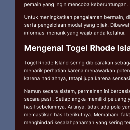
pemain yang ingin mencoba keberuntungan.
Untuk meningkatkan pengalaman bermain, dip
serta pengelolaan modal yang bijak. Dibawah
informasi menarik yang wajib anda ketahui.
Mengenal Togel Rhode Isla
Togel Rhode Island sering dibicarakan sebag
menarik perhatian karena menawarkan potens
karena hadiahnya, tetapi juga karena sens
Namun secara sistem, permainan ini berbasis
secara pasti. Setiap angka memiliki peluang
hasil sebelumnya. Artinya, tidak ada pola ya
memastikan hasil berikutnya. Memahami fakt
menghindari kesalahpahaman yang sering ter