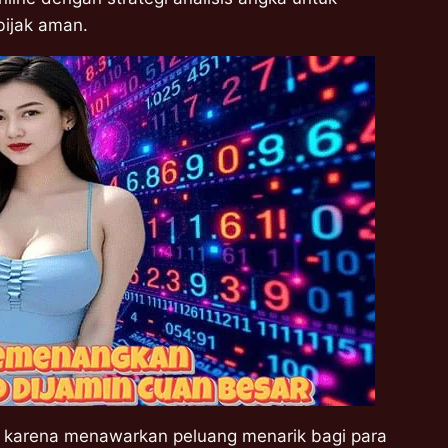
bijak aman.
ti karena menawarkan peluang menarik bagi para