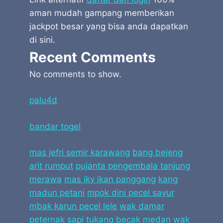
aman mudah gampang memberikan
jackpot besar yang bisa anda dapatkan
di sini.
Recent Comments
No comments to show.
palu4d
bandar togel
mas jefri semir karawang
bang bejeng
arit rumput
pujanta pengembala tanjung
merawa
mas iky ikan panggang
kang
madun petani
mpok dini pecel sayur
mbak karun pecel lele
wak damar
peternak sapi
tukang becak medan wak