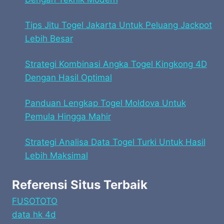
Tips Jitu Togel Jakarta Untuk Peluang Jackpot
Lebih Besar
Strategi Kombinasi Angka Togel Kingkong 4D
Dengan Hasil Optimal
Panduan Lengkap Togel Moldova Untuk
Pemula Hingga Mahir
Strategi Analisa Data Togel Turki Untuk Hasil
Lebih Maksimal
Referensi Situs Terbaik
FUSOTOTO
data hk 4d