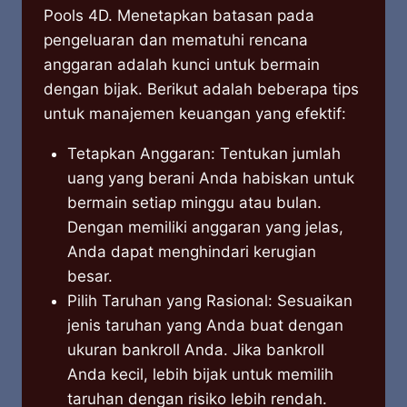
Pools 4D. Menetapkan batasan pada
pengeluaran dan mematuhi rencana
anggaran adalah kunci untuk bermain
dengan bijak. Berikut adalah beberapa tips
untuk manajemen keuangan yang efektif:
Tetapkan Anggaran: Tentukan jumlah
uang yang berani Anda habiskan untuk
bermain setiap minggu atau bulan.
Dengan memiliki anggaran yang jelas,
Anda dapat menghindari kerugian
besar.
Pilih Taruhan yang Rasional: Sesuaikan
jenis taruhan yang Anda buat dengan
ukuran bankroll Anda. Jika bankroll
Anda kecil, lebih bijak untuk memilih
taruhan dengan risiko lebih rendah.