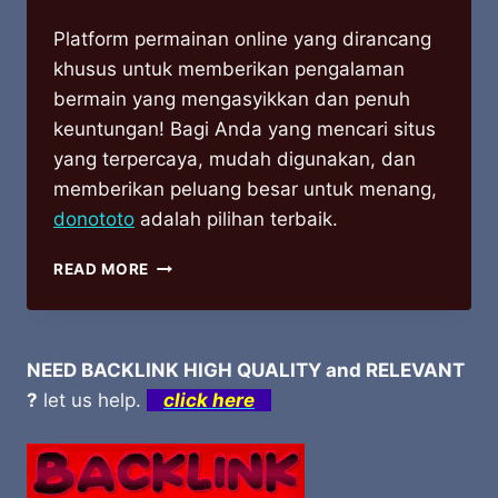
Platform permainan online yang dirancang
khusus untuk memberikan pengalaman
bermain yang mengasyikkan dan penuh
keuntungan! Bagi Anda yang mencari situs
yang terpercaya, mudah digunakan, dan
memberikan peluang besar untuk menang,
donototo
adalah pilihan terbaik.
STRATEGI
READ MORE
BERMAIN
PASANG
ANGKA
JITU
NEED BACKLINK HIGH QUALITY and RELEVANT
TOGEL
?
let us help.
click here
NEPAL
POOLS
4D