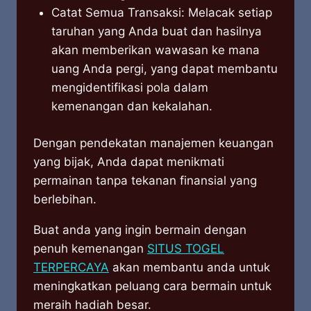
Catat Semua Transaksi: Melacak setiap
taruhan yang Anda buat dan hasilnya
akan memberikan wawasan ke mana
uang Anda pergi, yang dapat membantu
mengidentifikasi pola dalam
kemenangan dan kekalahan.
Dengan pendekatan manajemen keuangan
yang bijak, Anda dapat menikmati
permainan tanpa tekanan finansial yang
berlebihan.
Buat anda yang ingin bermain dengan
penuh kemenangan
SITUS TOGEL
TERPERCAYA
akan membantu anda untuk
meningkatkan peluang cara bermain untuk
meraih hadiah besar.