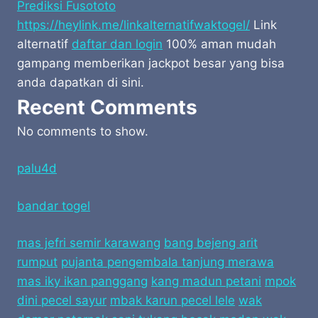
Prediksi Fusototo
https://heylink.me/linkalternatifwaktogel/
Link
alternatif
daftar dan login
100% aman mudah
gampang memberikan jackpot besar yang bisa
anda dapatkan di sini.
Recent Comments
No comments to show.
palu4d
bandar togel
mas jefri semir karawang
bang bejeng arit
rumput
pujanta pengembala tanjung merawa
mas iky ikan panggang
kang madun petani
mpok
dini pecel sayur
mbak karun pecel lele
wak