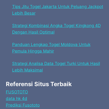
Tips Jitu Togel Jakarta Untuk Peluang Jackpot
Lebih Besar
Strategi Kombinasi Angka Togel Kingkong 4D
Dengan Hasil Optimal
Panduan Lengkap Togel Moldova Untuk
Pemula Hingga Mahir
Strategi Analisa Data Togel Turki Untuk Hasil
Lebih Maksimal
Referensi Situs Terbaik
FUSOTOTO
data hk 4d
Prediksi Fusototo