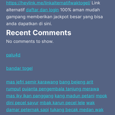
https://heylink.me/linkalternatifwaktogel/
Link
alternatif
daftar dan login
100% aman mudah
gampang memberikan jackpot besar yang bisa
anda dapatkan di sini.
Recent Comments
No comments to show.
palu4d
bandar togel
mas jefri semir karawang
bang bejeng arit
rumput
pujanta pengembala tanjung merawa
mas iky ikan panggang
kang madun petani
mpok
dini pecel sayur
mbak karun pecel lele
wak
damar peternak sapi
tukang becak medan wak