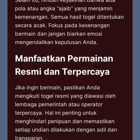
Selain itu, hindari keyakinan bahwa ada
pola atau angka “ajaib” yang menjamin
kemenangan. Semua hasil togel ditentukan
secara acak. Fokus pada kesenangan
bermain dan jangan biarkan emosi
mengendalikan keputusan Anda.
Manfaatkan Permainan
Resmi dan Terpercaya
Jika ingin bermain, pastikan Anda
mengikuti togel resmi yang diawasi oleh
lembaga pemerintah atau operator
terpercaya. Hal ini penting untuk
menghindari penipuan dan memastikan
setiap undian dilakukan dengan adil dan
transparan.