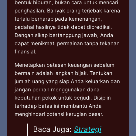
bentuk hiburan, bukan cara untuk mencari
penghasilan. Banyak orang terjebak karena
terlalu berharap pada kemenangan,
padahal hasilnya tidak dapat diprediksi.
Dengan sikap bertanggung jawab, Anda
dapat menikmati permainan tanpa tekanan
finansial.
Menetapkan batasan keuangan sebelum
bermain adalah langkah bijak. Tentukan
jumlah uang yang siap Anda keluarkan dan
jangan pernah menggunakan dana
kebutuhan pokok untuk berjudi. Disiplin
terhadap batas ini membantu Anda
menghindari potensi kerugian besar.
Baca Juga:
Strategi