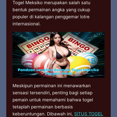
Togel Meksiko merupakan salah satu
bentuk permainan angka yang cukup
populer di kalangan penggemar lotre
internasional.
Meskipun permainan ini menawarkan
sensasi tersendiri, penting bagi setiap
pemain untuk memahami bahwa togel
tetaplah permainan berbasis
keberuntungan. Dibawah ini,
SITUS TOGEL