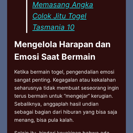
Memasang Angka
Colok Jitu Togel
Tasmania 10
Mengelola Harapan dan
Emosi Saat Bermain
Ketika bermain togel, pengendalian emosi
sangat penting. Kegagalan atau kekalahan
seharusnya tidak membuat seseorang ingin
terus bermain untuk “mengejar” kerugian.
Sebaliknya, anggaplah hasil undian
sebagai bagian dari hiburan yang bisa saja
menang, bisa pula kalah.