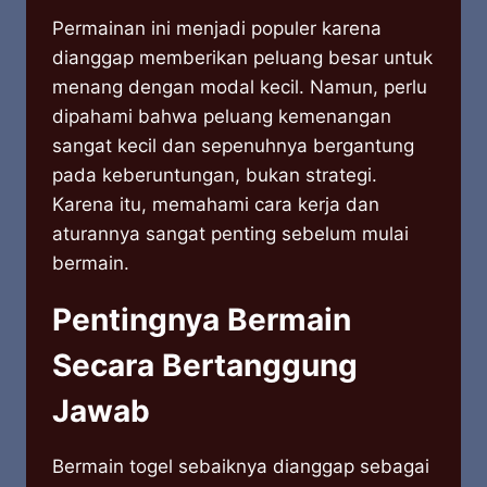
Permainan ini menjadi populer karena
dianggap memberikan peluang besar untuk
menang dengan modal kecil. Namun, perlu
dipahami bahwa peluang kemenangan
sangat kecil dan sepenuhnya bergantung
pada keberuntungan, bukan strategi.
Karena itu, memahami cara kerja dan
aturannya sangat penting sebelum mulai
bermain.
Pentingnya Bermain
Secara Bertanggung
Jawab
Bermain togel sebaiknya dianggap sebagai