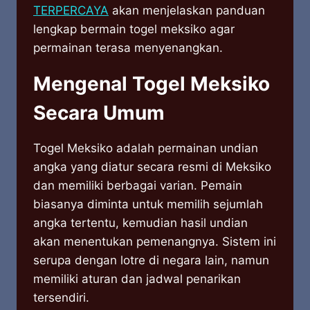
TERPERCAYA
akan menjelaskan panduan
lengkap bermain togel meksiko agar
permainan terasa menyenangkan.
Mengenal Togel Meksiko
Secara Umum
Togel Meksiko adalah permainan undian
angka yang diatur secara resmi di Meksiko
dan memiliki berbagai varian. Pemain
biasanya diminta untuk memilih sejumlah
angka tertentu, kemudian hasil undian
akan menentukan pemenangnya. Sistem ini
serupa dengan lotre di negara lain, namun
memiliki aturan dan jadwal penarikan
tersendiri.