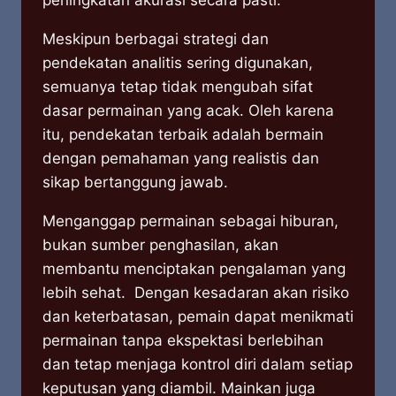
peningkatan akurasi secara pasti.
Meskipun berbagai strategi dan
pendekatan analitis sering digunakan,
semuanya tetap tidak mengubah sifat
dasar permainan yang acak. Oleh karena
itu, pendekatan terbaik adalah bermain
dengan pemahaman yang realistis dan
sikap bertanggung jawab.
Menganggap permainan sebagai hiburan,
bukan sumber penghasilan, akan
membantu menciptakan pengalaman yang
lebih sehat. Dengan kesadaran akan risiko
dan keterbatasan, pemain dapat menikmati
permainan tanpa ekspektasi berlebihan
dan tetap menjaga kontrol diri dalam setiap
keputusan yang diambil. Mainkan juga