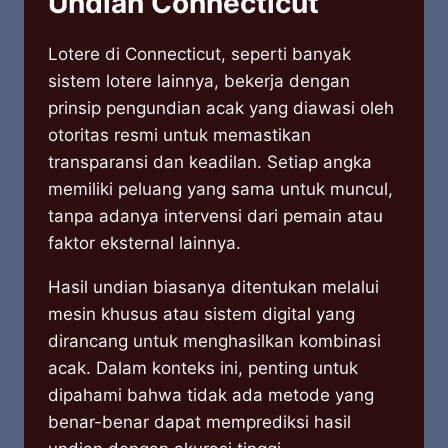
Undian Connecticut
Lotere di Connecticut, seperti banyak
sistem lotere lainnya, bekerja dengan
prinsip pengundian acak yang diawasi oleh
otoritas resmi untuk memastikan
transparansi dan keadilan. Setiap angka
memiliki peluang yang sama untuk muncul,
tanpa adanya intervensi dari pemain atau
faktor eksternal lainnya.
Hasil undian biasanya ditentukan melalui
mesin khusus atau sistem digital yang
dirancang untuk menghasilkan kombinasi
acak. Dalam konteks ini, penting untuk
dipahami bahwa tidak ada metode yang
benar-benar dapat memprediksi hasil