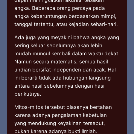
dapat meningkatkan akurasi tebakan
angka. Beberapa orang percaya pada
angka keberuntungan berdasarkan mimpi,
tanggal tertentu, atau kejadian sehari-hari.
Ada juga yang meyakini bahwa angka yang
sering keluar sebelumnya akan lebih
mudah muncul kembali dalam waktu dekat.
Namun secara matematis, semua hasil
undian bersifat independen dan acak. Hal
ini berarti tidak ada hubungan langsung
antara hasil sebelumnya dengan hasil
berikutnya.
Mitos-mitos tersebut biasanya bertahan
karena adanya pengalaman kebetulan
yang mendukung keyakinan tersebut,
bukan karena adanya bukti ilmiah.