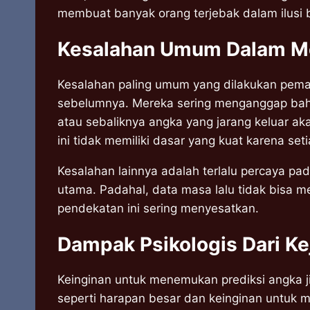
membuat banyak orang terjebak dalam ilusi
Kesalahan Umum Dalam Me
Kesalahan paling umum yang dilakukan pema
sebelumnya. Mereka sering menganggap bahw
atau sebaliknya angka yang jarang keluar ak
ini tidak memiliki dasar yang kuat karena set
Kesalahan lainnya adalah terlalu percaya pada
utama. Padahal, data masa lalu tidak bisa 
pendekatan ini sering menyesatkan.
Dampak Psikologis Dari K
Keinginan untuk menemukan prediksi angka jitu
seperti harapan besar dan keinginan untuk me