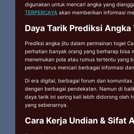
digunakan untuk mencari angka yang diangga
TERPERCAYA
akan memberikan informasi men
Daya Tarik Prediksi Angk
Prediksi angka jitu dalam permainan togel C
perhatian banyak orang yang berharap bisa
menemukan pola atau rumus tertentu yang 
pemain terus mencari berbagai informasi da
Di era digital, berbagai forum dan komunita
dengan berbagai pendekatan. Namun di bali
daya tarik ini sering kali lebih didorong ol
yang sebenarnya.
Cara Kerja Undian & Sifat