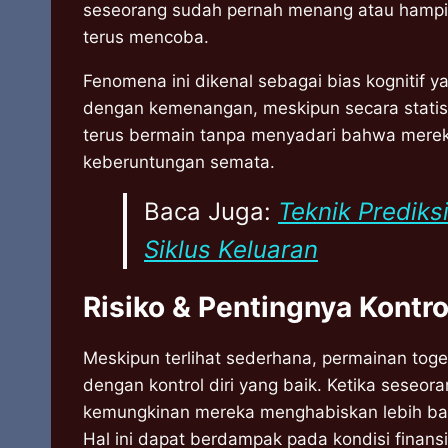
seseorang sudah pernah menang atau hampi
terus mencoba.
Fenomena ini dikenal sebagai bias kognitif
dengan kemenangan, meskipun secara statist
terus bermain tanpa menyadari bahwa mere
keberuntungan semata.
Baca Juga:
Teknik Prediks
Siklus Keluaran
Risiko & Pentingnya Kontrol
Meskipun terlihat sederhana, permainan togel 
dengan kontrol diri yang baik. Ketika seseora
kemungkinan mereka menghabiskan lebih ba
Hal ini dapat berdampak pada kondisi finans