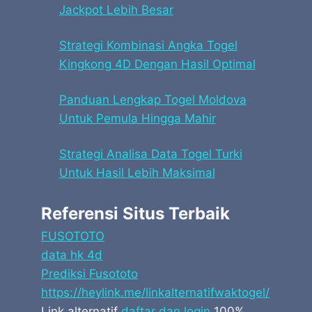
Jackpot Lebih Besar
Strategi Kombinasi Angka Togel
Kingkong 4D Dengan Hasil Optimal
Panduan Lengkap Togel Moldova
Untuk Pemula Hingga Mahir
Strategi Analisa Data Togel Turki
Untuk Hasil Lebih Maksimal
Referensi Situs Terbaik
FUSOTOTO
data hk 4d
Prediksi Fusototo
https://heylink.me/linkalternatifwaktogel/
Link alternatif
daftar dan login
100%