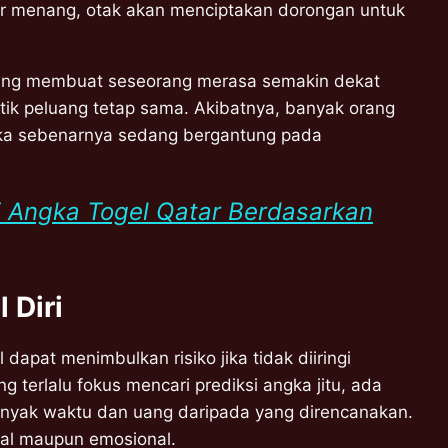
r menang, otak akan menciptakan dorongan untuk
 yang membuat seseorang merasa semakin dekat
ik peluang tetap sama. Akibatnya, banyak orang
ka sebenarnya sedang bergantung pada
i Angka Togel Qatar Berdasarkan
 Diri
dapat menimbulkan risiko jika tidak diiringi
ng terlalu fokus mencari prediksi angka jitu, ada
nyak waktu dan uang daripada yang direncanakan.
ial maupun emosional.