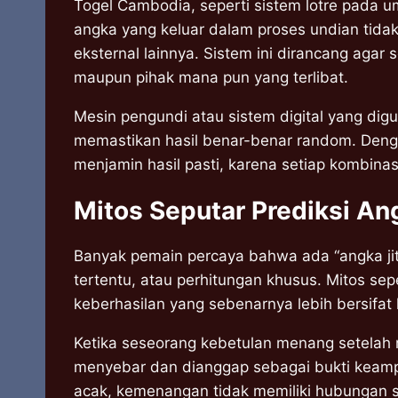
Togel Cambodia, seperti sistem lotre pada u
angka yang keluar dalam proses undian tidak
eksternal lainnya. Sistem ini dirancang agar
maupun pihak mana pun yang terlibat.
Mesin pengundi atau sistem digital yang di
memastikan hasil benar-benar random. Dengan
menjamin hasil pasti, karena setiap kombina
Mitos Seputar Prediksi An
Banyak pemain percaya bahwa ada “angka jit
tertentu, atau perhitungan khusus. Mitos sep
keberhasilan yang sebenarnya lebih bersifat
Ketika seseorang kebetulan menang setelah 
menyebar dan dianggap sebagai bukti keampu
acak, kemenangan tidak memiliki hubungan s