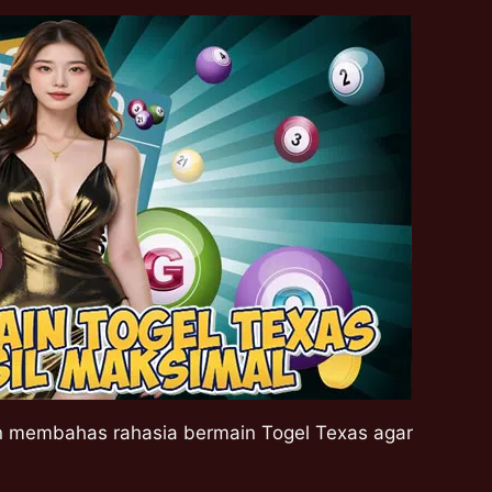
 membahas rahasia bermain Togel Texas agar