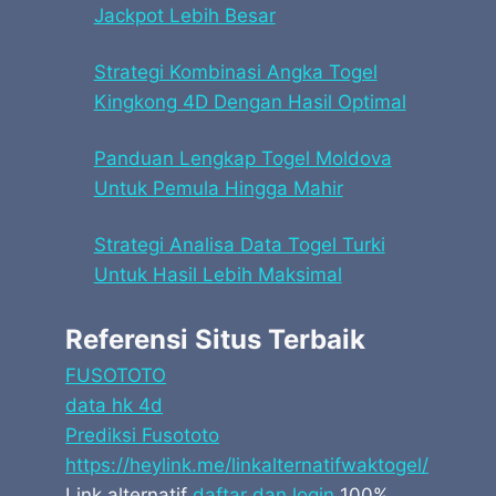
Jackpot Lebih Besar
Strategi Kombinasi Angka Togel
Kingkong 4D Dengan Hasil Optimal
Panduan Lengkap Togel Moldova
Untuk Pemula Hingga Mahir
Strategi Analisa Data Togel Turki
Untuk Hasil Lebih Maksimal
Referensi Situs Terbaik
FUSOTOTO
data hk 4d
Prediksi Fusototo
https://heylink.me/linkalternatifwaktogel/
Link alternatif
daftar dan login
100%