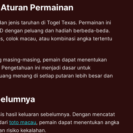
 Aturan Permainan
 jenis taruhan di Togel Texas. Permainan ini
2D dengan peluang dan hadiah berbeda-beda.
s, colok macau, atau kombinasi angka tertentu
g masing-masing, pemain dapat menentukan
r. Pengetahuan ini menjadi dasar untuk
uang menang di setiap putaran lebih besar dan
ebelumnya
sis hasil keluaran sebelumnya. Dengan mencatat
dari
toto macau
, pemain dapat menentukan angka
n risiko kekalahan.