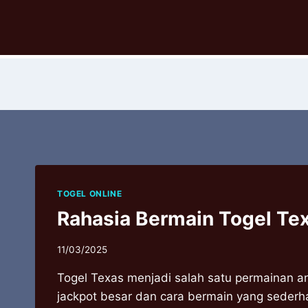
Skip
to
content
TOGEL ONLINE
Rahasia Bermain Togel Te
11/03/2025
Togel Texas menjadi salah satu permainan 
jackpot besar dan cara bermain yang sederh