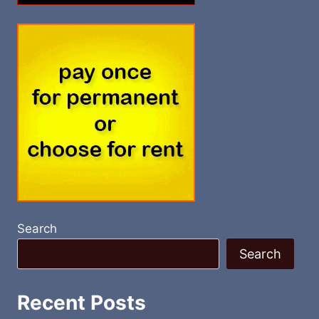
Search
Search
Recent Posts