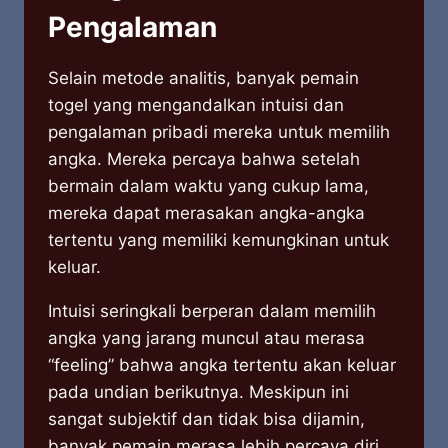
Pengalaman
Selain metode analitis, banyak pemain
togel yang mengandalkan intuisi dan
pengalaman pribadi mereka untuk memilih
angka. Mereka percaya bahwa setelah
bermain dalam waktu yang cukup lama,
mereka dapat merasakan angka-angka
tertentu yang memiliki kemungkinan untuk
keluar.
Intuisi seringkali berperan dalam memilih
angka yang jarang muncul atau merasa
“feeling” bahwa angka tertentu akan keluar
pada undian berikutnya. Meskipun ini
sangat subjektif dan tidak bisa dijamin,
banyak pemain merasa lebih percaya diri