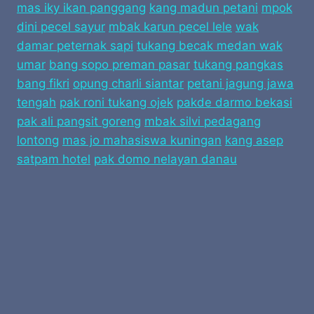
mas iky ikan panggang
kang madun petani
mpok
dini pecel sayur
mbak karun pecel lele
wak
damar peternak sapi
tukang becak medan wak
umar
bang sopo preman pasar
tukang pangkas
bang fikri
opung charli siantar
petani jagung jawa
tengah
pak roni tukang ojek
pakde darmo bekasi
pak ali pangsit goreng
mbak silvi pedagang
lontong
mas jo mahasiswa kuningan
kang asep
satpam hotel
pak domo nelayan danau
© 2026
SITUS TOGEL TERPERCAYA