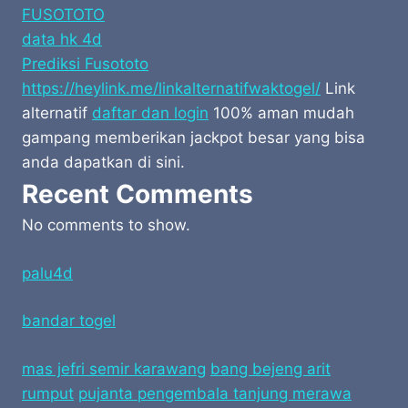
FUSOTOTO
data hk 4d
Prediksi Fusototo
https://heylink.me/linkalternatifwaktogel/
Link
alternatif
daftar dan login
100% aman mudah
gampang memberikan jackpot besar yang bisa
anda dapatkan di sini.
Recent Comments
No comments to show.
palu4d
bandar togel
mas jefri semir karawang
bang bejeng arit
rumput
pujanta pengembala tanjung merawa