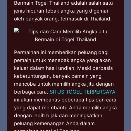
Bermain Togel Thailand adalah salah satu
jenis hiburan tebak angka yang digemari
oleh banyak orang, termasuk di Thailand.
Permainan ini memberikan peluang bagi
pemain untuk menebak angka yang akan
keluar dalam hasil undian. Meski berbasis
keberuntungan, banyak pemain yang
mencoba untuk memilih angka jitu dengan
berbagai cara.
SITUS TOGEL TERPERCAYA
ini akan membahas beberapa tips dan cara
yang dapat membantu Anda memilih angka
dengan lebih bijak dan meningkatkan
peluang kemenangan Anda dalam