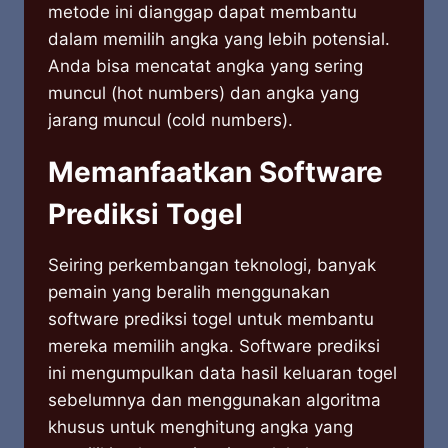
metode ini dianggap dapat membantu
dalam memilih angka yang lebih potensial.
Anda bisa mencatat angka yang sering
muncul (hot numbers) dan angka yang
jarang muncul (cold numbers).
Memanfaatkan Software
Prediksi Togel
Seiring perkembangan teknologi, banyak
pemain yang beralih menggunakan
software prediksi togel untuk membantu
mereka memilih angka. Software prediksi
ini mengumpulkan data hasil keluaran togel
sebelumnya dan menggunakan algoritma
khusus untuk menghitung angka yang