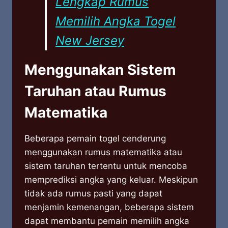
Lengkap Rumus
Memilih Angka Togel
New Jersey
Menggunakan Sistem
Taruhan atau Rumus
Matematika
Beberapa pemain togel cenderung
menggunakan rumus matematika atau
sistem taruhan tertentu untuk mencoba
memprediksi angka yang keluar. Meskipun
tidak ada rumus pasti yang dapat
menjamin kemenangan, beberapa sistem
dapat membantu pemain memilih angka