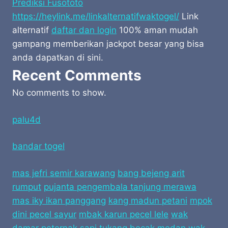
Prediksi Fusototo
https://heylink.me/linkalternatifwaktogel/
Link
alternatif
daftar dan login
100% aman mudah
gampang memberikan jackpot besar yang bisa
anda dapatkan di sini.
Recent Comments
No comments to show.
palu4d
bandar togel
mas jefri semir karawang
bang bejeng arit
rumput
pujanta pengembala tanjung merawa
mas iky ikan panggang
kang madun petani
mpok
dini pecel sayur
mbak karun pecel lele
wak
damar peternak sapi
tukang becak medan wak