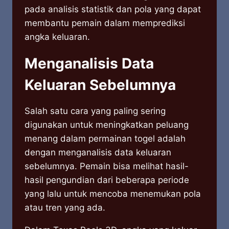
pada analisis statistik dan pola yang dapat
membantu pemain dalam memprediksi
angka keluaran.
Menganalisis Data
Keluaran Sebelumnya
Salah satu cara yang paling sering
digunakan untuk meningkatkan peluang
menang dalam permainan togel adalah
dengan menganalisis data keluaran
sebelumnya. Pemain bisa melihat hasil-
hasil pengundian dari beberapa periode
yang lalu untuk mencoba menemukan pola
atau tren yang ada.