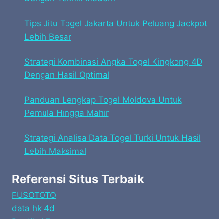
Tips Jitu Togel Jakarta Untuk Peluang Jackpot
Lebih Besar
Strategi Kombinasi Angka Togel Kingkong 4D
Dengan Hasil Optimal
Panduan Lengkap Togel Moldova Untuk
Pemula Hingga Mahir
Strategi Analisa Data Togel Turki Untuk Hasil
Lebih Maksimal
Referensi Situs Terbaik
FUSOTOTO
data hk 4d