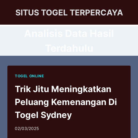
Skip
SITUS TOGEL TERPERCAYA
to
content
Analisis Data Hasil
Terdahulu
TOGEL ONLINE
Trik Jitu Meningkatkan
Peluang Kemenangan Di
Togel Sydney
02/03/2025