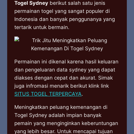
Togel Sydney
berikut salah satu jenis
permainan togel yang sangat populer di
Indonesia dan banyak penggunanya yang
tertarik untuk bermain.
Permainan ini dikenal karena hasil keluaran
dan pengeluaran data sydney yang dapat
diakses dengan cepat dan akurat. Simak
juga infromasi menarik berikut klink link
SITUS TOGEL TERPERCAYA
.
Meningkatkan peluang kemenangan di
Togel Sydney adalah impian banyak
pemain yang menginginkan keberuntungan
yang lebih besar. Untuk mencapai tujuan