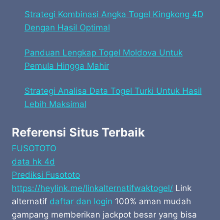
Strategi Kombinasi Angka Togel Kingkong 4D
Dengan Hasil Optimal
Panduan Lengkap Togel Moldova Untuk
Pemula Hingga Mahir
Strategi Analisa Data Togel Turki Untuk Hasil
Lebih Maksimal
Referensi Situs Terbaik
FUSOTOTO
data hk 4d
Prediksi Fusototo
https://heylink.me/linkalternatifwaktogel/
Link
alternatif
daftar dan login
100% aman mudah
gampang memberikan jackpot besar yang bisa