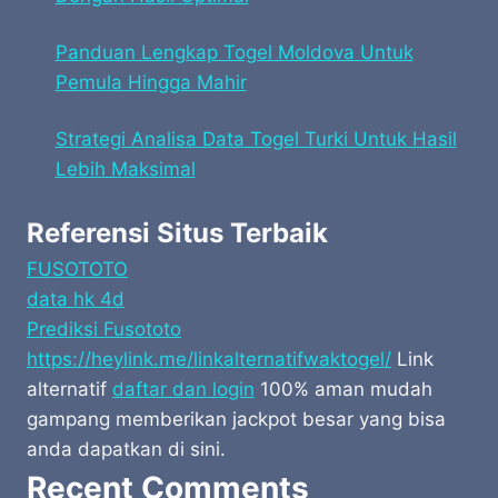
Panduan Lengkap Togel Moldova Untuk
Pemula Hingga Mahir
Strategi Analisa Data Togel Turki Untuk Hasil
Lebih Maksimal
Referensi Situs Terbaik
FUSOTOTO
data hk 4d
Prediksi Fusototo
https://heylink.me/linkalternatifwaktogel/
Link
alternatif
daftar dan login
100% aman mudah
gampang memberikan jackpot besar yang bisa
anda dapatkan di sini.
Recent Comments