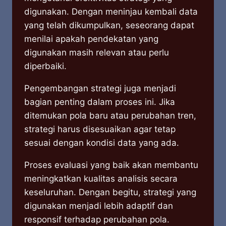
digunakan. Dengan meninjau kembali data
yang telah dikumpulkan, seseorang dapat
menilai apakah pendekatan yang
digunakan masih relevan atau perlu
diperbaiki.
Pengembangan strategi juga menjadi
bagian penting dalam proses ini. Jika
ditemukan pola baru atau perubahan tren,
strategi harus disesuaikan agar tetap
sesuai dengan kondisi data yang ada.
Proses evaluasi yang baik akan membantu
meningkatkan kualitas analisis secara
keseluruhan. Dengan begitu, strategi yang
digunakan menjadi lebih adaptif dan
responsif terhadap perubahan pola.