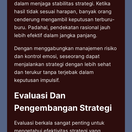
dalam menjaga stabilitas strategi. Ketika
hasil tidak sesuai harapan, banyak orang
cenderung mengambil keputusan terburu-
buru. Padahal, pendekatan rasional jauh
lebih efektif dalam jangka panjang.
Dengan menggabungkan manajemen risiko
dan kontrol emosi, seseorang dapat
menjalankan strategi dengan lebih sehat
dan terukur tanpa terjebak dalam
keputusan impulsif.
Evaluasi Dan
Pengembangan Strategi
Evaluasi berkala sangat penting untuk
mengetahui efektivitas strategi yang