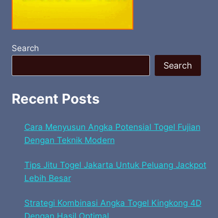
Search
Search
Recent Posts
Cara Menyusun Angka Potensial Togel Fujian
Dengan Teknik Modern
Tips Jitu Togel Jakarta Untuk Peluang Jackpot
Lebih Besar
Strategi Kombinasi Angka Togel Kingkong 4D
Dengan Hasil Optimal