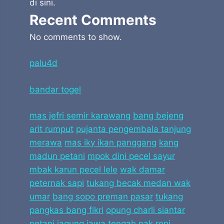
di sini.
Recent Comments
No comments to show.
palu4d
bandar togel
mas jefri semir karawang
bang bejeng
arit rumput
pujanta pengembala tanjung
merawa
mas iky ikan panggang
kang
madun petani
mpok dini pecel sayur
mbak karun pecel lele
wak damar
peternak sapi
tukang becak medan wak
umar
bang sopo preman pasar
tukang
pangkas bang fikri
opung charli siantar
petani jagung jawa tengah
pak roni