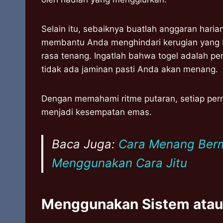
Selain itu, sebaiknya buatlah anggaran hari
membantu Anda menghindari kerugian yang 
rasa tenang. Ingatlah bahwa togel adalah 
tidak ada jaminan pasti Anda akan menang.
Dengan memahami ritme putaran, setiap perm
menjadi kesempatan emas.
Baca Juga:
Cara Menang Berm
Menggunakan Cara Jitu
Menggunakan Sistem atau 