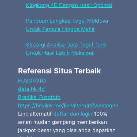
Kingkong 4D Dengan Hasil Optimal
Panduan Lengkap Togel Moldova
Untuk Pemula Hingga Mahir
Strategi Analisa Data Togel Turki
Untuk Hasil Lebih Maksimal
Referensi Situs Terbaik
FUSOTOTO
data hk 4d
Prediksi Fusototo
https://heylink.me/linkalternatifwaktogel/
Link alternatif
daftar dan login
100%
aman mudah gampang memberikan
jackpot besar yang bisa anda dapatkan