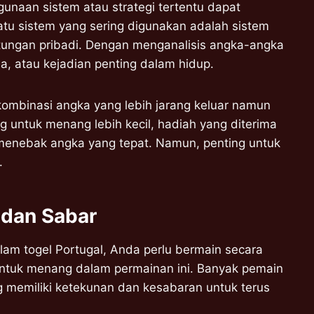
naan sistem atau strategi tertentu dapat
tu sistem yang sering digunakan adalah sistem
ungan pribadi. Dengan menganalisis angka-angka
, atau kejadian penting dalam hidup.
 kombinasi angka yang lebih jarang keluar namun
g untuk menang lebih kecil, hadiah yang diterima
 menebak angka yang tepat. Namun, penting untuk
.
 dan Sabar
lam togel Portugal, Anda perlu bermain secara
 untuk menang dalam permainan ini. Banyak pemain
 memiliki ketekunan dan kesabaran untuk terus