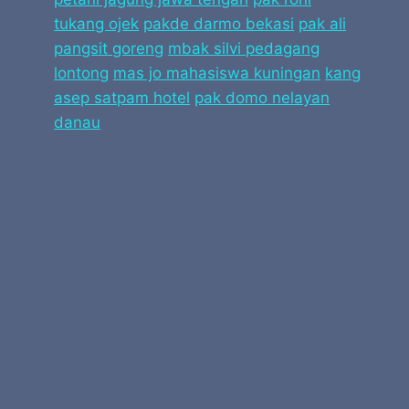
tukang ojek
pakde darmo bekasi
pak ali
pangsit goreng
mbak silvi pedagang
lontong
mas jo mahasiswa kuningan
kang
asep satpam hotel
pak domo nelayan
danau