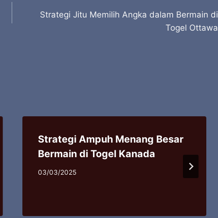
Strategi Jitu Memilih Angka dalam Bermain di
Togel Ottawa
Strategi Ampuh Menang Besar
Bermain di Togel Kanada
03/03/2025