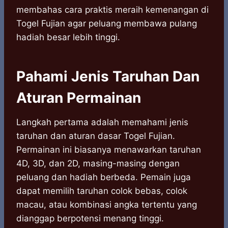
membahas cara praktis meraih kemenangan di
Togel Fujian agar peluang membawa pulang
hadiah besar lebih tinggi.
Pahami Jenis Taruhan Dan
Aturan Permainan
Langkah pertama adalah memahami jenis
taruhan dan aturan dasar Togel Fujian.
Permainan ini biasanya menawarkan taruhan
4D, 3D, dan 2D, masing-masing dengan
peluang dan hadiah berbeda. Pemain juga
dapat memilih taruhan colok bebas, colok
macau, atau kombinasi angka tertentu yang
dianggap berpotensi menang tinggi.