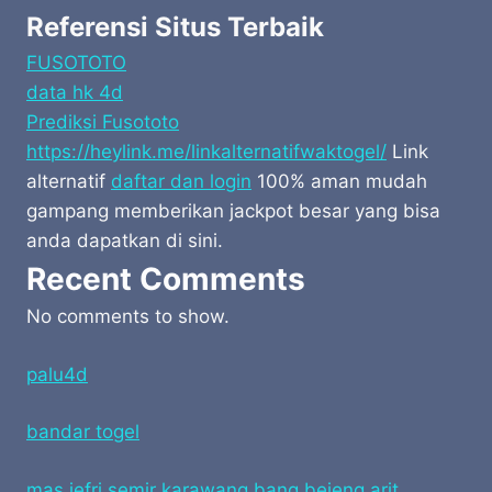
Referensi Situs Terbaik
FUSOTOTO
data hk 4d
Prediksi Fusototo
https://heylink.me/linkalternatifwaktogel/
Link
alternatif
daftar dan login
100% aman mudah
gampang memberikan jackpot besar yang bisa
anda dapatkan di sini.
Recent Comments
No comments to show.
palu4d
bandar togel
mas jefri semir karawang
bang bejeng arit