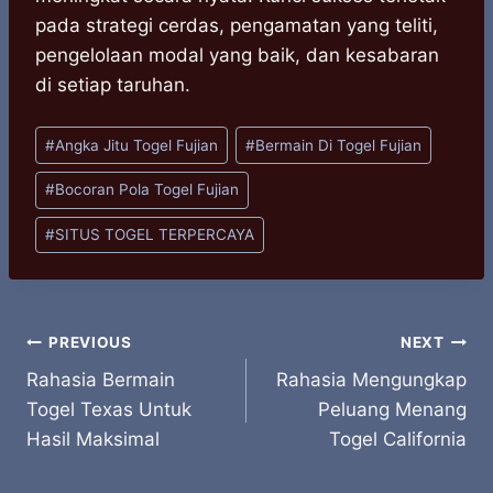
pada strategi cerdas, pengamatan yang teliti,
pengelolaan modal yang baik, dan kesabaran
di setiap taruhan.
Post
#
Angka Jitu Togel Fujian
#
Bermain Di Togel Fujian
Tags:
#
Bocoran Pola Togel Fujian
#
SITUS TOGEL TERPERCAYA
Post
PREVIOUS
NEXT
Rahasia Bermain
Rahasia Mengungkap
navigation
Togel Texas Untuk
Peluang Menang
Hasil Maksimal
Togel California