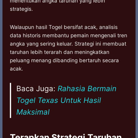
menentukan angka taruhan yang lebih
strategis.
Walaupun hasil Togel bersifat acak, analisis
data historis membantu pemain mengenali tren
angka yang sering keluar. Strategi ini membuat
taruhan lebih terarah dan meningkatkan
peluang menang dibanding bertaruh secara
acak.
Baca Juga:
Rahasia Bermain
Togel Texas Untuk Hasil
Maksimal
Terapkan Strategi Taruhan