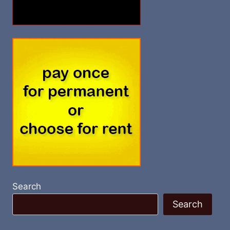
Search
Search